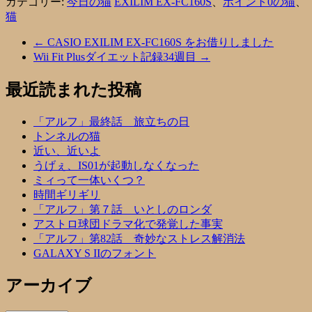
カテゴリー:
今日の猫
EXILIM EX-FC160S
、
ポイント0の猫
、
猫
←
CASIO EXILIM EX-FC160S をお借りしました
Wii Fit Plusダイエット記録34週目
→
最近読まれた投稿
「アルフ」最終話 旅立ちの日
トンネルの猫
近い、近いよ
うげぇ、IS01が起動しなくなった
ミィって一体いくつ？
時間ギリギリ
「アルフ」第７話 いとしのロンダ
アストロ球団ドラマ化で発覚した事実
「アルフ」第82話 奇妙なストレス解消法
GALAXY S IIのフォント
アーカイブ