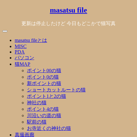
Skip
masatsu file
to
content
更新は停止したけど 今日もどこかで猫写真
masatsu fileとは
MISC
PDA
パソコン
猫MAP
ポイント00の猫
ポイント0の猫
新ポイントの猫
ショートカットルートの猫
ポイント1と2の猫
神社の猫
ポイント4の猫
川沿いの道の猫
駅前の猫
お寺近くの神社の猫
真撮画廊