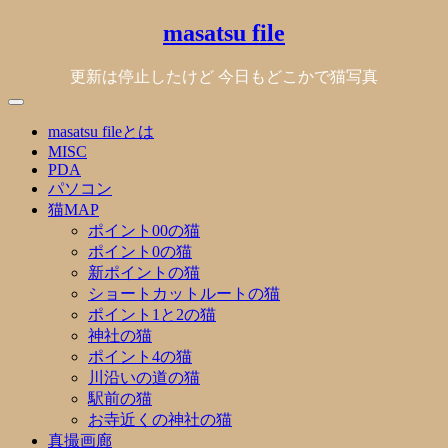
Skip
masatsu file
to
content
更新は停止したけど 今日もどこかで猫写真
masatsu fileとは
MISC
PDA
パソコン
猫MAP
ポイント00の猫
ポイント0の猫
新ポイントの猫
ショートカットルートの猫
ポイント1と2の猫
神社の猫
ポイント4の猫
川沿いの道の猫
駅前の猫
お寺近くの神社の猫
真撮画廊