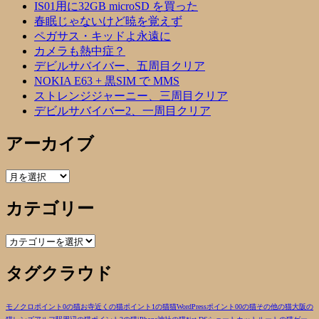
IS01用に32GB microSD を買った
春眠じゃないけど暁を覚えず
ペガサス・キッドよ永遠に
カメラも熱中症？
デビルサバイバー、五周目クリア
NOKIA E63 + 黒SIM で MMS
ストレンジジャーニー、三周目クリア
デビルサバイバー2、一周目クリア
アーカイブ
ア
ー
カテゴリー
カ
イ
ブ
カ
テ
タグクラウド
ゴ
リ
ー
モノクロ
ポイント0の猫
お寺近くの猫
ポイント1の猫
猫
WordPress
ポイント00の猫
その他の猫
大阪の