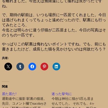
を離れました。今思えば無限遠にして撮れば良かったです
ね。
で、期待の駅前は、いつも場所に一匹居てくれました。今日
は逃げられまくってちょっと遠めだったので、駅裏にも行っ
てみたところ、
今迄とは明らかに違う仔猫が二匹居ました。今日の写真はそ
のうちの一匹です。
やっぱりこの駅裏は侮れないポイントですね。でも、前にも
書きましたけど、成長した猫を見かけないのは何故だろう？
共有:
関連
居た居た!
迷った挙句に
通勤途中に撮影 駅裏の猫達。
今朝は神社に猫が1匹も居ま
先日、コメント欄でnacokeyさ
せんでした。 それでも、4ヶ