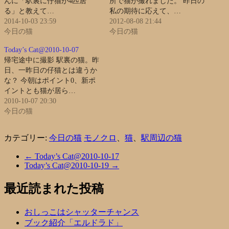
んに「駅裏に仔猫が4匹居
所で猫が撮れました。 昨日の
る」と教えて…
私の期待に応えて、…
2014-10-03 23:59
2012-08-08 21:44
今日の猫
今日の猫
Today’s Cat@2010-10-07
帰宅途中に撮影 駅裏の猫。昨
日、一昨日の仔猫とは違うか
な？ 今朝はポイント0、新ポ
イントとも猫が居ら…
2010-10-07 20:30
今日の猫
カテゴリー:
今日の猫
モノクロ
、
猫
、
駅周辺の猫
←
Today’s Cat@2010-10-17
Today’s Cat@2010-10-19
→
最近読まれた投稿
おしっこはシャッターチャンス
ブック紹介「エルドラド」