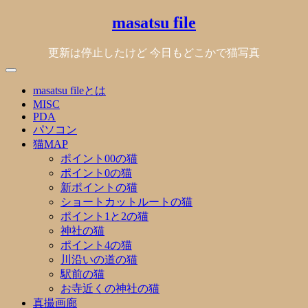
Skip
masatsu file
to
content
更新は停止したけど 今日もどこかで猫写真
masatsu fileとは
MISC
PDA
パソコン
猫MAP
ポイント00の猫
ポイント0の猫
新ポイントの猫
ショートカットルートの猫
ポイント1と2の猫
神社の猫
ポイント4の猫
川沿いの道の猫
駅前の猫
お寺近くの神社の猫
真撮画廊