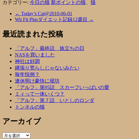
カテゴリー:
今日の猫
新ポイントの猫
、
猫
←
Today’s Cat@2010-06-01
Wii Fit Plusダイエット記録12週目
→
最近読まれた投稿
「アルフ」最終話 旅立ちの日
NASを買いました
神社は好調
縄張り荒らしじゃないみたい
毎年恒例？
連休明け豪快に寝坊
「アルフ」第95話 スカーフいっぱいの愛
ミィって一体いくつ？
「アルフ」第７話 いとしのロンダ
トンネルの猫
アーカイブ
ア