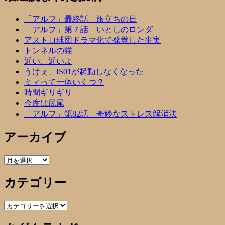
「アルフ」最終話 旅立ちの日
「アルフ」第７話 いとしのロンダ
アストロ球団ドラマ化で発覚した事実
トンネルの猫
近い、近いよ
うげぇ、IS01が起動しなくなった
ミィって一体いくつ？
時間ギリギリ
今度は尻尾
「アルフ」第82話 奇妙なストレス解消法
アーカイブ
ア
ー
カテゴリー
カ
イ
ブ
カ
テ