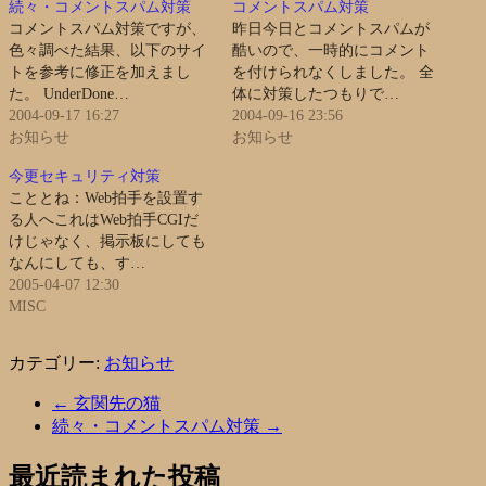
続々・コメントスパム対策
コメントスパム対策
コメントスパム対策ですが、
昨日今日とコメントスパムが
色々調べた結果、以下のサイ
酷いので、一時的にコメント
トを参考に修正を加えまし
を付けられなくしました。 全
た。 UnderDone…
体に対策したつもりで…
2004-09-17 16:27
2004-09-16 23:56
お知らせ
お知らせ
今更セキュリティ対策
こととね：Web拍手を設置す
る人へこれはWeb拍手CGIだ
けじゃなく、掲示板にしても
なんにしても、す…
2005-04-07 12:30
MISC
カテゴリー:
お知らせ
←
玄関先の猫
続々・コメントスパム対策
→
最近読まれた投稿