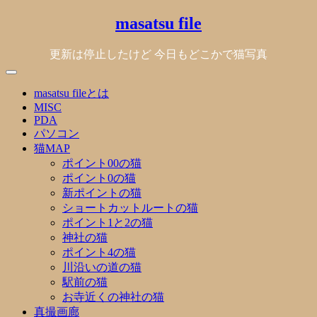
Skip
masatsu file
to
content
更新は停止したけど 今日もどこかで猫写真
masatsu fileとは
MISC
PDA
パソコン
猫MAP
ポイント00の猫
ポイント0の猫
新ポイントの猫
ショートカットルートの猫
ポイント1と2の猫
神社の猫
ポイント4の猫
川沿いの道の猫
駅前の猫
お寺近くの神社の猫
真撮画廊