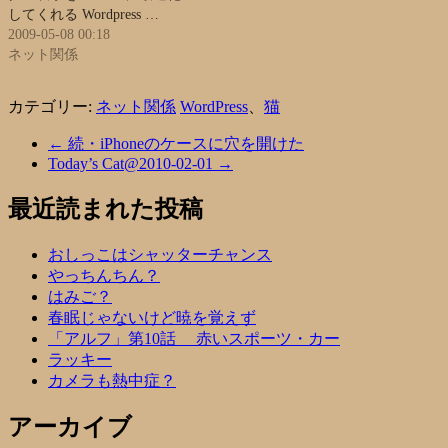
してくれる Wordpress …
2009-05-08 00:18
ネット関係
カテゴリー:
ネット関係
WordPress
、
猫
←
続・iPhoneのケースに穴を開けた
Today’s Cat@2010-02-01
→
最近読まれた投稿
おしっこはシャッターチャンス
やっちんちん？
はみご？
春眠じゃないけど暁を覚えず
「アルフ」第10話 赤いスポーツ・カー
ラッキー
カメラも熱中症？
アーカイブ