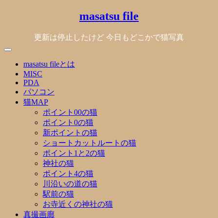
Skip
masatsu file
to
content
更新は停止したけど 今日もどこかで猫写真
masatsu fileとは
MISC
PDA
パソコン
猫MAP
ポイント00の猫
ポイント0の猫
新ポイントの猫
ショートカットルートの猫
ポイント1と2の猫
神社の猫
ポイント4の猫
川沿いの道の猫
駅前の猫
お寺近くの神社の猫
真撮画廊