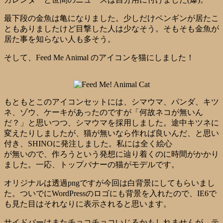
最下段の金魚は亀になりました。少しだけペンギンが居たこ
ともありましたけど目撃した人は少なそう。そもそも金魚が
居た事を知らない人も多そう。
そして、Feed Me Animal のアイコンを猫にしました！
もともとこのアイコンセットには、シマウマ、パンダ、キツ
ネ、ゾウ、ケーキがあったのですが「何故ネコが無いん
だ？」と思いつつ、シマウマを採用しました。途中キツネに
変えたりしましたが、猫が無いなら作れば良いんだ、と思い
付き、SHINOに発注しました。私には全く絵心
が無いので、作ろうという発想に辿り着くのに時間がかかり
ました。一応、トップバナーの猫がモデルです。
オリジナルは透過pngですが今回は白背景にしてもらいまし
た。ついでにWordPressのロゴにも背景を入れたので、IE6で
も見た目はそれなりに表示されると思います。
サイドバーはまたチョコチョコいじるかもしれませんが、テ