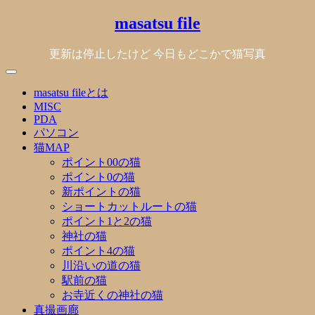
Skip
masatsu file
to
content
更新は停止したけど 今日もどこかで猫写真
masatsu fileとは
MISC
PDA
パソコン
猫MAP
ポイント00の猫
ポイント0の猫
新ポイントの猫
ショートカットルートの猫
ポイント1と2の猫
神社の猫
ポイント4の猫
川沿いの道の猫
駅前の猫
お寺近くの神社の猫
真撮画廊