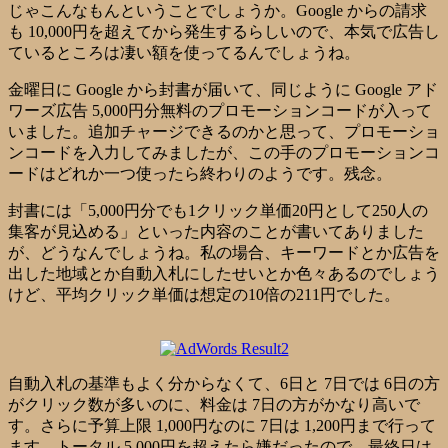
じゃこんなもんということでしょうか。Google からの請求
も 10,000円を超えてから発生するらしいので、本気で広告し
ているところは凄い額を使ってるんでしょうね。
金曜日に Google から封書が届いて、同じように Google アド
ワーズ広告 5,000円分無料のプロモーションコードが入って
いました。追加チャージできるのかと思って、プロモーショ
ンコードを入力してみましたが、この手のプロモーションコ
ードはどれか一つ使ったら終わりのようです。残念。
封書には「5,000円分でも1クリック単価20円として250人の
集客が見込める」といった内容のことが書いてありました
が、どうなんでしょうね。私の場合、キーワードとか広告を
出した地域とか自動入札にしたせいとか色々あるのでしょう
けど、平均クリック単価は想定の10倍の211円でした。
自動入札の基準もよく分からなくて、6日と 7日では 6日の方
がクリック数が多いのに、料金は 7日の方がかなり高いで
す。さらに予算上限 1,000円なのに 7日は 1,200円まで行って
ます。トータル 5,000円を超えたら嫌だったので、最終日は