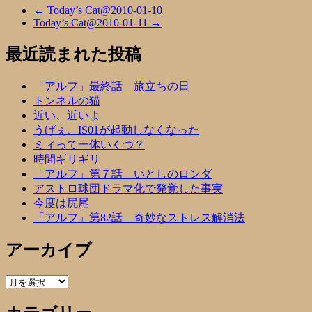
←
Today’s Cat@2010-01-10
Today’s Cat@2010-01-11
→
最近読まれた投稿
「アルフ」最終話 旅立ちの日
トンネルの猫
近い、近いよ
うげぇ、IS01が起動しなくなった
ミィって一体いくつ？
時間ギリギリ
「アルフ」第７話 いとしのロンダ
アストロ球団ドラマ化で発覚した事実
今度は尻尾
「アルフ」第82話 奇妙なストレス解消法
アーカイブ
ア
ー
カ