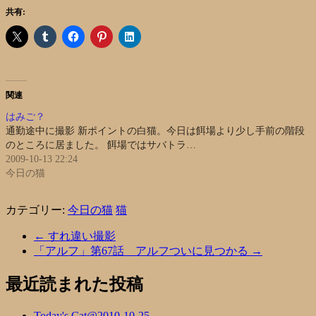
共有:
関連
はみご？
通勤途中に撮影 新ポイントの白猫。今日は餌場より少し手前の階段
のところに居ました。 餌場ではサバトラ…
2009-10-13 22:24
今日の猫
カテゴリー:
今日の猫
猫
←
すれ違い撮影
「アルフ」第67話 アルフついに見つかる
→
最近読まれた投稿
Today's Cat@2010-10-25