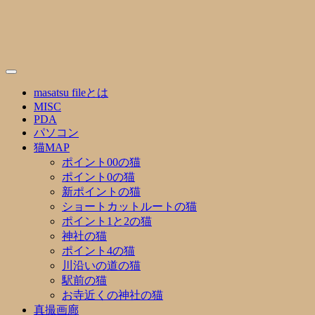
Skip
to
content
masatsu fileとは
MISC
PDA
パソコン
猫MAP
ポイント00の猫
ポイント0の猫
新ポイントの猫
ショートカットルートの猫
ポイント1と2の猫
神社の猫
ポイント4の猫
川沿いの道の猫
駅前の猫
お寺近くの神社の猫
真撮画廊