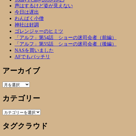
声はするけど姿が見えない
今日は遅出
わんぱく小僧
神社は好調
ゴレンジャーのヒミツ
「アルフ」第54話 ショーの迷司会者（前編）
「アルフ」第55話 ショーの迷司会者（後編）
NASを買いました
AFでもバッチリ
アーカイブ
ア
ー
カテゴリー
カ
イ
ブ
カ
テ
タグクラウド
ゴ
リ