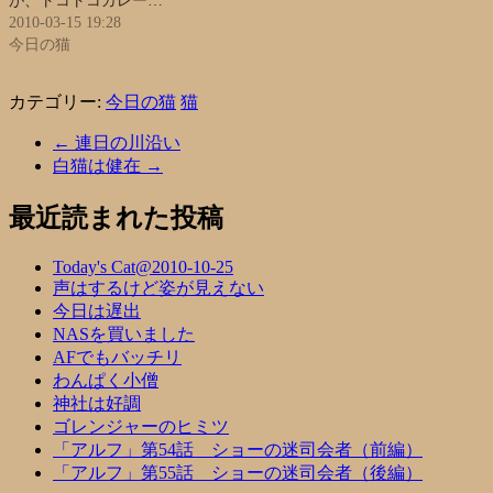
が、トコトコガレー…
2010-03-15 19:28
今日の猫
カテゴリー:
今日の猫
猫
←
連日の川沿い
白猫は健在
→
最近読まれた投稿
Today's Cat@2010-10-25
声はするけど姿が見えない
今日は遅出
NASを買いました
AFでもバッチリ
わんぱく小僧
神社は好調
ゴレンジャーのヒミツ
「アルフ」第54話 ショーの迷司会者（前編）
「アルフ」第55話 ショーの迷司会者（後編）