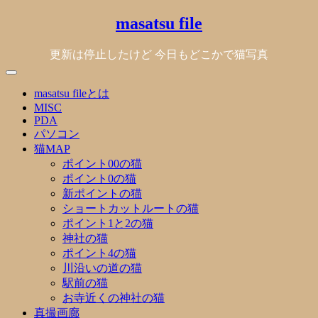
Skip
masatsu file
to
content
更新は停止したけど 今日もどこかで猫写真
masatsu fileとは
MISC
PDA
パソコン
猫MAP
ポイント00の猫
ポイント0の猫
新ポイントの猫
ショートカットルートの猫
ポイント1と2の猫
神社の猫
ポイント4の猫
川沿いの道の猫
駅前の猫
お寺近くの神社の猫
真撮画廊