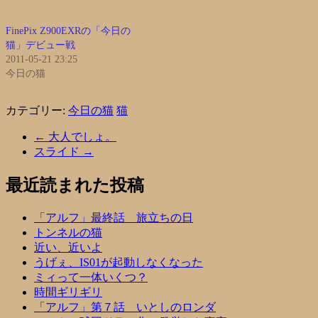
FinePix Z900EXRの「今日の
猫」デビュー戦
2011-05-21 23:25
今日の猫
カテゴリー:
今日の猫
猫
←
大人でしょ。
スライド
→
最近読まれた投稿
「アルフ」最終話 旅立ちの日
トンネルの猫
近い、近いよ
うげぇ、IS01が起動しなくなった
ミィって一体いくつ？
時間ギリギリ
「アルフ」第７話 いとしのロンダ