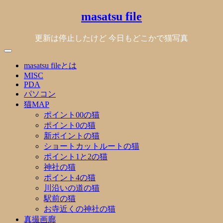
Skip
masatsu file
to
content
更新は停止したけど 今日もどこかで猫写真
masatsu fileとは
MISC
PDA
パソコン
猫MAP
ポイント00の猫
ポイント0の猫
新ポイントの猫
ショートカットルートの猫
ポイント1と2の猫
神社の猫
ポイント4の猫
川沿いの道の猫
駅前の猫
お寺近くの神社の猫
真撮画廊