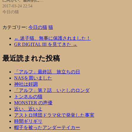
に向かい、最終的に…
2017-03-24 22:54
今日の猫
カテゴリー:
今日の猫
猫
←
迷子猫、無事に保護されました！
GR DIGITAL III を見てきた
→
最近読まれた投稿
「アルフ」最終話 旅立ちの日
NASを買いました
神社は好調
「アルフ」第７話 いとしのロンダ
トンネルの猫
MONSTER の声優
近い、近いよ
アストロ球団ドラマ化で発覚した事実
時間ギリギリ
帽子を被ったアンダーテイカー