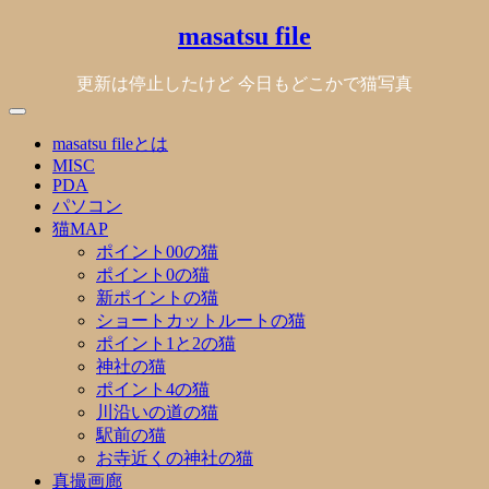
Skip
masatsu file
to
content
更新は停止したけど 今日もどこかで猫写真
masatsu fileとは
MISC
PDA
パソコン
猫MAP
ポイント00の猫
ポイント0の猫
新ポイントの猫
ショートカットルートの猫
ポイント1と2の猫
神社の猫
ポイント4の猫
川沿いの道の猫
駅前の猫
お寺近くの神社の猫
真撮画廊