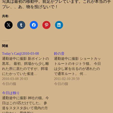
写真は最初の移動中。前足がブレています。これが本当の手
ブレ、、あ、物を投げないで！
共有:
関連
Today’s Cat@2010-03-08
鈴の音
通勤途中に撮影 新ポイントの
通勤途中に撮影 ショートカッ
黒耳。 最初、餌場から少し離
トルートのキジトラ猫。 今日
れた所に居たのですが、餌場
は少し家を出るのが遅れたの
にたかっていた雀達…
で通常ルート。 何…
2010-03-08 20:03
2011-02-10 20:59
今日の猫
今日の猫
今日は独り
通勤途中に撮影 神社の猫。今
日はこの1匹だけでした。 参
道をスタスタ歩いて境内の方