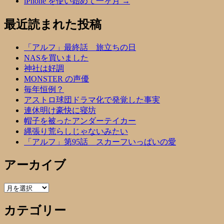
iPhone を使い始めて一ヶ月
→
最近読まれた投稿
「アルフ」最終話 旅立ちの日
NASを買いました
神社は好調
MONSTER の声優
毎年恒例？
アストロ球団ドラマ化で発覚した事実
連休明け豪快に寝坊
帽子を被ったアンダーテイカー
縄張り荒らしじゃないみたい
「アルフ」第95話 スカーフいっぱいの愛
アーカイブ
ア
ー
カテゴリー
カ
イ