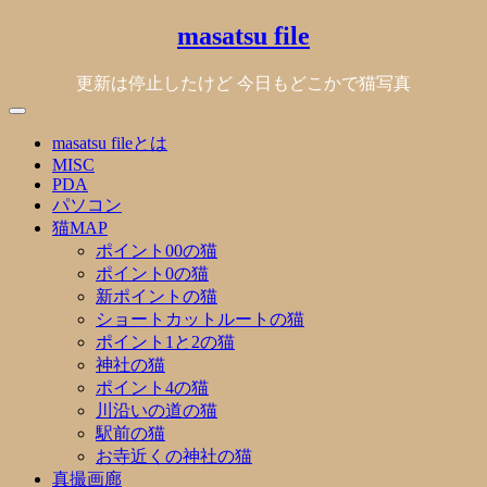
Skip
masatsu file
to
content
更新は停止したけど 今日もどこかで猫写真
masatsu fileとは
MISC
PDA
パソコン
猫MAP
ポイント00の猫
ポイント0の猫
新ポイントの猫
ショートカットルートの猫
ポイント1と2の猫
神社の猫
ポイント4の猫
川沿いの道の猫
駅前の猫
お寺近くの神社の猫
真撮画廊