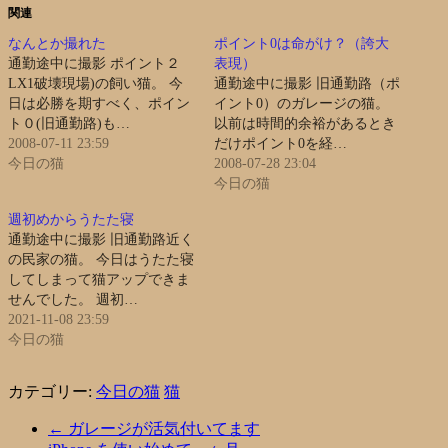
関連
なんとか撮れた
ポイント0は命がけ？（誇大
通勤途中に撮影 ポイント２
表現）
LX1破壊現場)の飼い猫。 今
通勤途中に撮影 旧通勤路（ポ
日は必勝を期すべく、ポイン
イント0）のガレージの猫。
ト０(旧通勤路)も…
以前は時間的余裕があるとき
2008-07-11 23:59
だけポイント0を経…
今日の猫
2008-07-28 23:04
今日の猫
週初めからうたた寝
通勤途中に撮影 旧通勤路近く
の民家の猫。 今日はうたた寝
してしまって猫アップできま
せんでした。 週初…
2021-11-08 23:59
今日の猫
カテゴリー:
今日の猫
猫
←
ガレージが活気付いてます