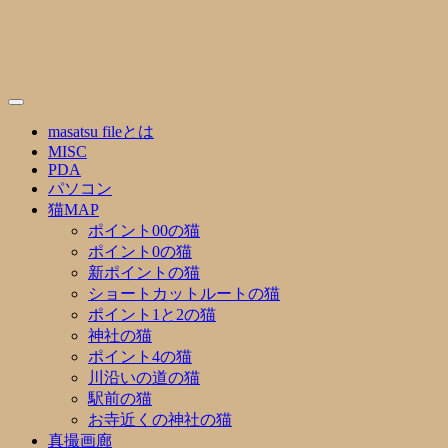
Skip
to
content
masatsu fileとは
MISC
PDA
パソコン
猫MAP
ポイント00の猫
ポイント0の猫
新ポイントの猫
ショートカットルートの猫
ポイント1と2の猫
神社の猫
ポイント4の猫
川沿いの道の猫
駅前の猫
お寺近くの神社の猫
真撮画廊