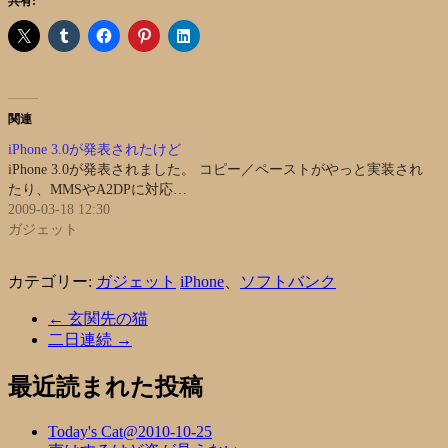
共有:
関連
iPhone 3.0が発表されたけど
iPhone 3.0が発表されました。 コピー／ペーストがやっと実装され
たり、MMSやA2DPに対応…
2009-03-18 12:30
ガジェット
カテゴリー:
ガジェット
iPhone
、
ソフトバンク
←
玄関先の猫
二日連続
→
最近読まれた投稿
Today's Cat@2010-10-25