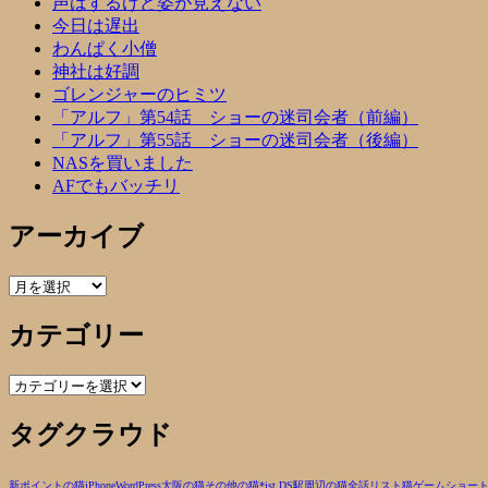
声はするけど姿が見えない
今日は遅出
わんぱく小僧
神社は好調
ゴレンジャーのヒミツ
「アルフ」第54話 ショーの迷司会者（前編）
「アルフ」第55話 ショーの迷司会者（後編）
NASを買いました
AFでもバッチリ
アーカイブ
ア
ー
カテゴリー
カ
イ
ブ
カ
テ
タグクラウド
ゴ
リ
ー
新ポイントの猫
iPhone
WordPress
大阪の猫
その他の猫
*ist DS
駅周辺の猫
全話リスト
猫
ゲーム
ショー