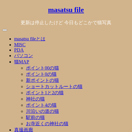
Skip
masatsu file
to
content
更新は停止したけど 今日もどこかで猫写真
masatsu fileとは
MISC
PDA
パソコン
猫MAP
ポイント00の猫
ポイント0の猫
新ポイントの猫
ショートカットルートの猫
ポイント1と2の猫
神社の猫
ポイント4の猫
川沿いの道の猫
駅前の猫
お寺近くの神社の猫
真撮画廊