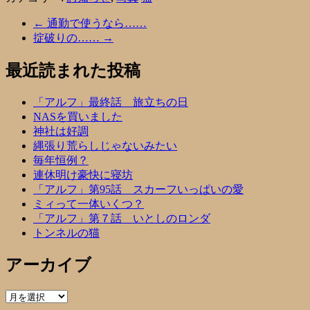
←
通勤で使うなら……
掟破りの……
→
最近読まれた投稿
「アルフ」最終話 旅立ちの日
NASを買いました
神社は好調
縄張り荒らしじゃないみたい
毎年恒例？
連休明け豪快に寝坊
「アルフ」第95話 スカーフいっぱいの愛
ミィって一体いくつ？
「アルフ」第７話 いとしのロンダ
トンネルの猫
アーカイブ
ア