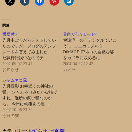
関連
模様替え
目的が似ている(^^;
先月中ごろからテストしてい
伊達淳一の「デジタルでいこ
たのですが、ブログのテンプ
う!」 コニカミノルタ
レートを替えてみました。 ま
DiMAGE Z2ネコの自然な姿
だ試行錯誤中なのでチ…
をカメラに収めるに…
2007-09-02 23:47
2004-04-27 12:42
お知らせ
カメラ
シャムネコ風
先月撮影 お寺近くの神社の
猫。 シャムネコみたいな猫で
すね。近所の飼い猫なのか
も。 今日は幼稚園の運…
2007-10-06 23:30
今日の猫
カテゴリー:
お知らせ
,
写真
猫