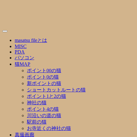
Skip
to
content
masatsu fileとは
MISC
PDA
パソコン
猫MAP
ポイント00の猫
ポイント0の猫
新ポイントの猫
ショートカットルートの猫
ポイント1と2の猫
神社の猫
ポイント4の猫
川沿いの道の猫
駅前の猫
お寺近くの神社の猫
真撮画廊