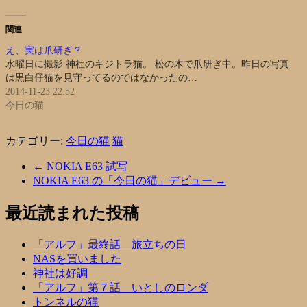
関連
え、実は爪研ぎ？
水曜日に撮影 神社のキジトラ猫。 松の木で爪研ぎ中。昨日の写真
は黒白仔猫を見守ってるのではなかったの…
2014-11-23 22:52
今日の猫
カテゴリー:
今日の猫
猫
←
NOKIA E63 試写
NOKIA E63 の「今日の猫」デビュー
→
最近読まれた投稿
「アルフ」最終話 旅立ちの日
NASを買いました
神社は好調
「アルフ」第７話 いとしのロンダ
トンネルの猫