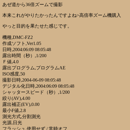
あぜ道から36倍ズームで撮影
本来これがやりたかったんですよね>高倍率ズーム機購入
やっと目的を果たせた感じです。
機種,DMC-FZ2
作成ソフト,Ver1.05
日時,2004:06:09 08:05:48
露出時間（秒）,1/200
Ｆ値,4.0
露出プログラム,プログラムAE
ISO感度,50
撮影日時,2004-06-09 08:05:48
デジタル化日時,2004:06:09 08:05:48
シャッタースピード（秒）,1/200
絞り(AV),4.00
露出補正(EV),0.00
最小F値,2.8
測光方式,分割測光
光源,日光
フラッシュ,使用せず / 常時オフ