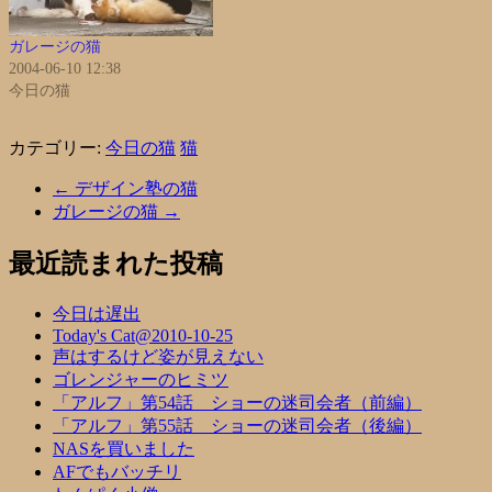
ガレージの猫
2004-06-10 12:38
今日の猫
カテゴリー:
今日の猫
猫
←
デザイン塾の猫
ガレージの猫
→
最近読まれた投稿
今日は遅出
Today's Cat@2010-10-25
声はするけど姿が見えない
ゴレンジャーのヒミツ
「アルフ」第54話 ショーの迷司会者（前編）
「アルフ」第55話 ショーの迷司会者（後編）
NASを買いました
AFでもバッチリ