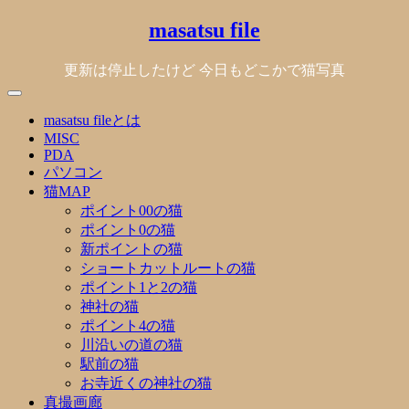
Skip
masatsu file
to
content
更新は停止したけど 今日もどこかで猫写真
masatsu fileとは
MISC
PDA
パソコン
猫MAP
ポイント00の猫
ポイント0の猫
新ポイントの猫
ショートカットルートの猫
ポイント1と2の猫
神社の猫
ポイント4の猫
川沿いの道の猫
駅前の猫
お寺近くの神社の猫
真撮画廊