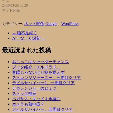
ー…
2008-03-29 00:20
ネット関係
カテゴリー:
ネット関係
Google
、
WordPress
←
猫不足続く
かーなーり深刻
→
最近読まれた投稿
おしっこはシャッターチャンス
ブック紹介「エルドラド」
春眠じゃないけど暁を覚えず
ストレンジジャーニー、三周目クリア
デビルサバイバー2、一周目クリア
デカレンジャーのヒミツ
ストック補充
ペガサス・キッドよ永遠に
カメラも熱中症？
デビルサバイバー、五周目クリア