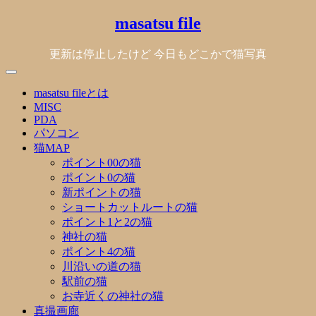
Skip
masatsu file
to
content
更新は停止したけど 今日もどこかで猫写真
masatsu fileとは
MISC
PDA
パソコン
猫MAP
ポイント00の猫
ポイント0の猫
新ポイントの猫
ショートカットルートの猫
ポイント1と2の猫
神社の猫
ポイント4の猫
川沿いの道の猫
駅前の猫
お寺近くの神社の猫
真撮画廊