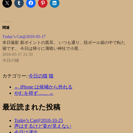
関連
Today’s Cat@2010-05-17
本日撮影 新ポイントの黒耳。 いつも通り、段ボール箱の中で転た
寝です。 今日は帰りに薄暗い神社で小黒…
2010-05-17 21:59
今日の猫
カテゴリー:
今日の猫
猫
←
iPhone は候補から外れる
やむを得ず……
→
最近読まれた投稿
Today's Cat@2010-10-25
声はするけど姿が見えない
今日は遅出