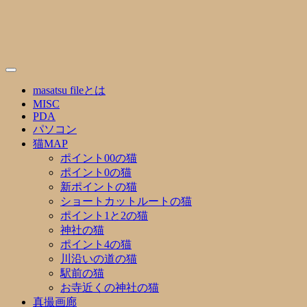
Skip
to
content
masatsu fileとは
MISC
PDA
パソコン
猫MAP
ポイント00の猫
ポイント0の猫
新ポイントの猫
ショートカットルートの猫
ポイント1と2の猫
神社の猫
ポイント4の猫
川沿いの道の猫
駅前の猫
お寺近くの神社の猫
真撮画廊