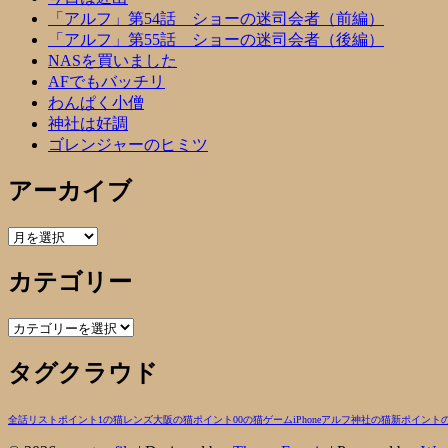
「アルフ」第54話 ショーの迷司会者（前編）
「アルフ」第55話 ショーの迷司会者（後編）
NASを買いました
AFでもバッチリ
わんぱく小僧
神社は好調
ゴレンジャーのヒミツ
アーカイブ
ア
ー
カテゴリー
カ
イ
ブ
カ
テ
タグクラウド
ゴ
リ
ー
全話リスト
ポイント1の猫
レンズ
大阪の猫
ポイント00の猫
ゲーム
iPhone
アルフ
神社の猫
新ポイント