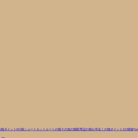
の猫
ポイント0の猫
ショートカットルートの猫
その他の猫
駅周辺の猫
お寺近くの猫
ポイント2の猫
猫
*is