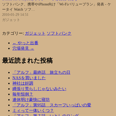
ソフトバンク、携帯やiPhone向け「Wi-Fiバリュープラン」発表 - ケ
ータイ Watch ソフ…
2010-01-29 14:51
ガジェット
カテゴリー:
ガジェット
ソフトバンク
←
やっと出番
穴場発見
→
最近読まれた投稿
「アルフ」最終話 旅立ちの日
NASを買いました
神社は好調
縄張り荒らしじゃないみたい
毎年恒例？
連休明け豪快に寝坊
「アルフ」第95話 スカーフいっぱいの愛
ミィって一体いくつ？
「アルフ」第７話 いとしのロンダ