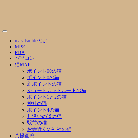
Skip
to
content
masatsu fileとは
MISC
PDA
パソコン
猫MAP
ポイント00の猫
ポイント0の猫
新ポイントの猫
ショートカットルートの猫
ポイント1と2の猫
神社の猫
ポイント4の猫
川沿いの道の猫
駅前の猫
お寺近くの神社の猫
真撮画廊