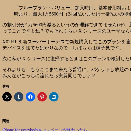
「ブループラン・バリュー」加入時は、基本使用料およ
時より、最大1万5600円（24回払いまたは一括払い
の割引分が1万5600円減るというのが理解できてません(
ってことですよね？でもそれくらい X シリーズのユーザな
X02HT を新スーパーボーナスで新規購入してこのプラン
デバイスを捨てたばかりなので、しばらくは様子見です。
次に私が X シリーズに復帰するときはこのプランを検討し
それよりも、もうここまで来たら普通に、パケットし放題の 
みんながこっちに流れたら実質同じでしょ？
共有:
関連
iPhone for everybodyキャンペーンが終わったら