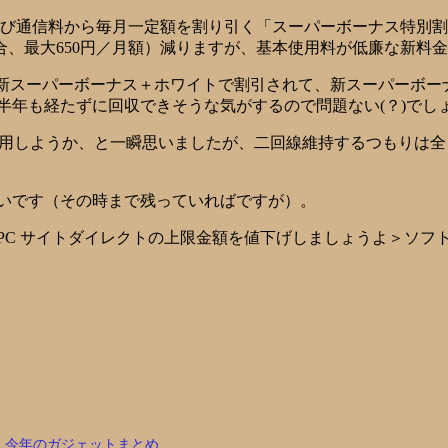
び通信料から毎月一定額を割り引く「スーパーボーナス特別割
の場合、最大650円／月額）減りますが、基本使用料が低廉な新料
汗)。新スーパーボーナス＋ホワイトで割引されて、新スーパーボ
ら半年も経たずに回収できそうな気がするので問題ない(？)でし
を適用しようか、と一瞬思いましたが、二回線維持するつもりは
たいです（その時まで残っていればですが）。
PC サイトダイレクトの上限金額を値下げしましょうよ＞ソフ
今年のガジェットまとめ