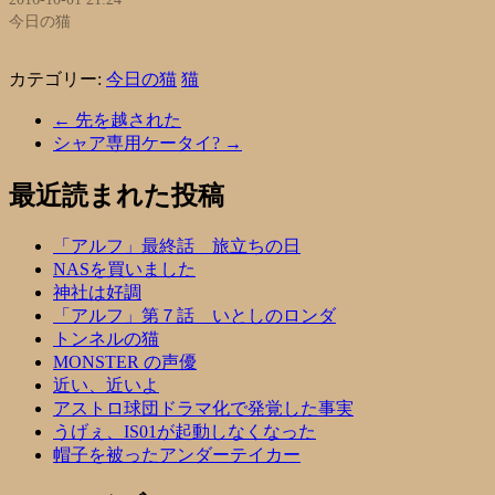
今日の猫
カテゴリー:
今日の猫
猫
←
先を越された
シャア専用ケータイ?
→
最近読まれた投稿
「アルフ」最終話 旅立ちの日
NASを買いました
神社は好調
「アルフ」第７話 いとしのロンダ
トンネルの猫
MONSTER の声優
近い、近いよ
アストロ球団ドラマ化で発覚した事実
うげぇ、IS01が起動しなくなった
帽子を被ったアンダーテイカー