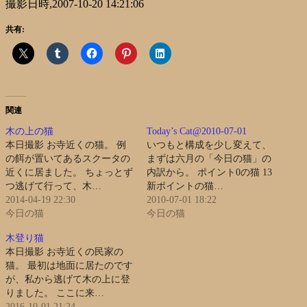
撮影日時,2007-10-20 14:21:06
共有:
関連
木の上の猫
Today’s Cat@2010-07-01
本日撮影 お寺近くの猫。 例
いつもと構成を少し変えて、
の餌が置いてあるスクータの
まずは六月の「今日の猫」の
近くに居ました。 ちょっとず
内訳から。 ポイント0の猫 13
つ逃げて行って、木…
新ポイントの猫…
2014-04-19 22:30
2010-07-01 18:22
今日の猫
今日の猫
木登り猫
本日撮影 お寺近くの民家の
猫。 最初は地面に居たのです
が、私から逃げて木の上に登
りました。 ここに来…
2016-10-01 21:24