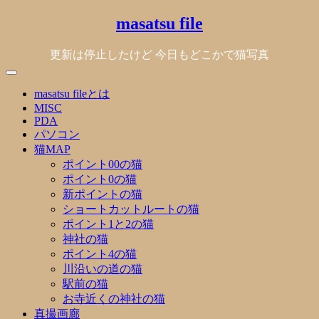
Skip
masatsu file
to
content
更新は停止したけど 今日もどこかで猫写真
masatsu fileとは
MISC
PDA
パソコン
猫MAP
ポイント00の猫
ポイント0の猫
新ポイントの猫
ショートカットルートの猫
ポイント1と2の猫
神社の猫
ポイント4の猫
川沿いの道の猫
駅前の猫
お寺近くの神社の猫
真撮画廊