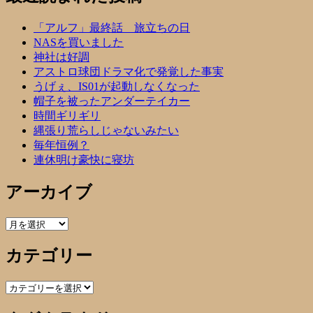
「アルフ」最終話 旅立ちの日
NASを買いました
神社は好調
アストロ球団ドラマ化で発覚した事実
うげぇ、IS01が起動しなくなった
帽子を被ったアンダーテイカー
時間ギリギリ
縄張り荒らしじゃないみたい
毎年恒例？
連休明け豪快に寝坊
アーカイブ
ア
ー
カテゴリー
カ
イ
ブ
カ
テ