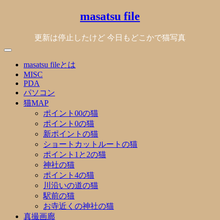
Skip
masatsu file
to
content
更新は停止したけど 今日もどこかで猫写真
masatsu fileとは
MISC
PDA
パソコン
猫MAP
ポイント00の猫
ポイント0の猫
新ポイントの猫
ショートカットルートの猫
ポイント1と2の猫
神社の猫
ポイント4の猫
川沿いの道の猫
駅前の猫
お寺近くの神社の猫
真撮画廊