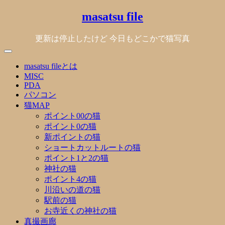
Skip
masatsu file
to
content
更新は停止したけど 今日もどこかで猫写真
masatsu fileとは
MISC
PDA
パソコン
猫MAP
ポイント00の猫
ポイント0の猫
新ポイントの猫
ショートカットルートの猫
ポイント1と2の猫
神社の猫
ポイント4の猫
川沿いの道の猫
駅前の猫
お寺近くの神社の猫
真撮画廊