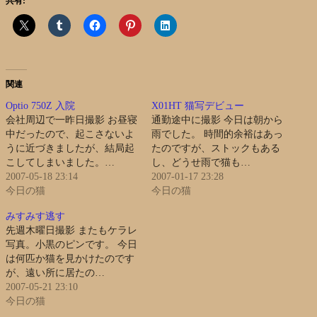
共有:
関連
Optio 750Z 入院
X01HT 猫写デビュー
会社周辺で一昨日撮影 お昼寝
通勤途中に撮影 今日は朝から
中だったので、起こさないよ
雨でした。 時間的余裕はあっ
うに近づきましたが、結局起
たのですが、ストックもある
こしてしまいました。…
し、どうせ雨で猫も…
2007-05-18 23:14
2007-01-17 23:28
今日の猫
今日の猫
みすみす逃す
先週木曜日撮影 またもケラレ
写真。小黒のピンです。 今日
は何匹か猫を見かけたのです
が、遠い所に居たの…
2007-05-21 23:10
今日の猫