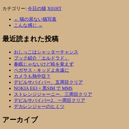
カテゴリー:
今日の猫
X01HT
←
猫の居ない猫写真
こんな感じ
→
最近読まれた投稿
おしっこはシャッターチャンス
ブック紹介「エルドラド」
春眠じゃないけど暁を覚えず
ペガサス・キッドよ永遠に
カメラも熱中症？
デビルサバイバー、五周目クリア
NOKIA E63 + 黒SIM で MMS
ストレンジジャーニー、三周目クリア
デビルサバイバー2、一周目クリア
デカレンジャーのヒミツ
アーカイブ