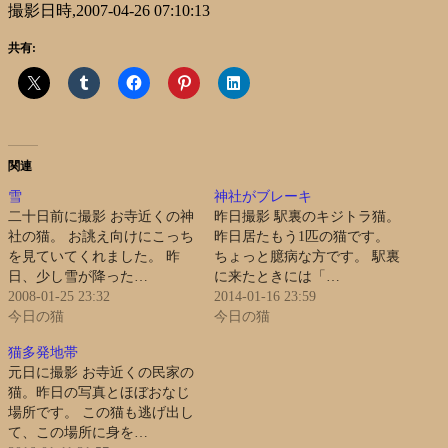
撮影日時,2007-04-26 07:10:13
共有:
関連
雪
神社がブレーキ
二十日前に撮影 お寺近くの神
昨日撮影 駅裏のキジトラ猫。
社の猫。 お誂え向けにこっち
昨日居たもう1匹の猫です。
を見ていてくれました。 昨
ちょっと臆病な方です。 駅裏
日、少し雪が降った…
に来たときには「…
2008-01-25 23:32
2014-01-16 23:59
今日の猫
今日の猫
猫多発地帯
元日に撮影 お寺近くの民家の
猫。昨日の写真とほぼおなじ
場所です。 この猫も逃げ出し
て、この場所に身を…