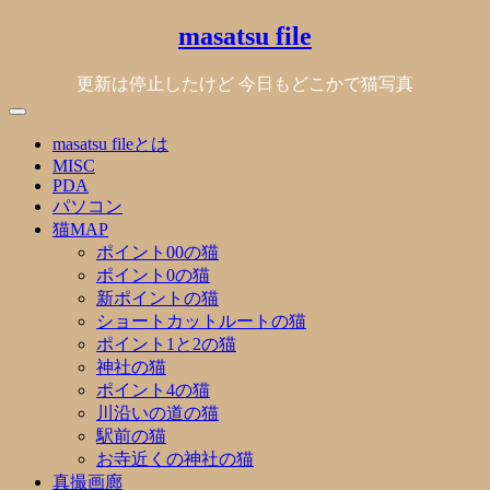
Skip
masatsu file
to
content
更新は停止したけど 今日もどこかで猫写真
masatsu fileとは
MISC
PDA
パソコン
猫MAP
ポイント00の猫
ポイント0の猫
新ポイントの猫
ショートカットルートの猫
ポイント1と2の猫
神社の猫
ポイント4の猫
川沿いの道の猫
駅前の猫
お寺近くの神社の猫
真撮画廊