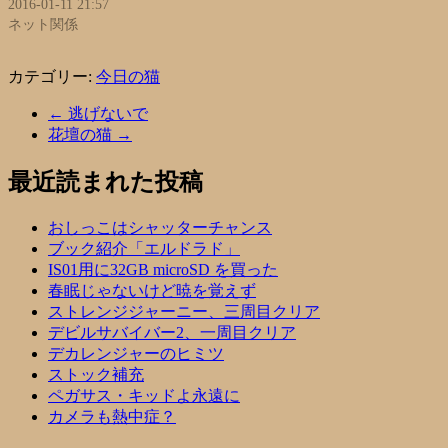
2016-01-11 21:57
ネット関係
カテゴリー:
今日の猫
←
逃げないで
花壇の猫
→
最近読まれた投稿
おしっこはシャッターチャンス
ブック紹介「エルドラド」
IS01用に32GB microSD を買った
春眠じゃないけど暁を覚えず
ストレンジジャーニー、三周目クリア
デビルサバイバー2、一周目クリア
デカレンジャーのヒミツ
ストック補充
ペガサス・キッドよ永遠に
カメラも熱中症？