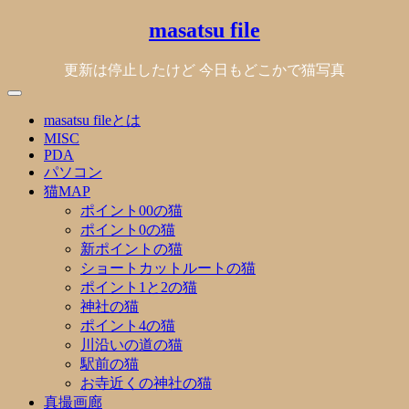
Skip
masatsu file
to
content
更新は停止したけど 今日もどこかで猫写真
masatsu fileとは
MISC
PDA
パソコン
猫MAP
ポイント00の猫
ポイント0の猫
新ポイントの猫
ショートカットルートの猫
ポイント1と2の猫
神社の猫
ポイント4の猫
川沿いの道の猫
駅前の猫
お寺近くの神社の猫
真撮画廊