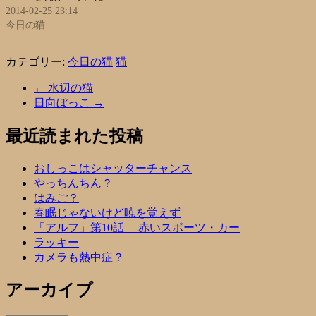
2014-02-25 23:14
今日の猫
カテゴリー:
今日の猫
猫
←
水辺の猫
日向ぼっこ
→
最近読まれた投稿
おしっこはシャッターチャンス
やっちんちん？
はみご？
春眠じゃないけど暁を覚えず
「アルフ」第10話 赤いスポーツ・カー
ラッキー
カメラも熱中症？
アーカイブ