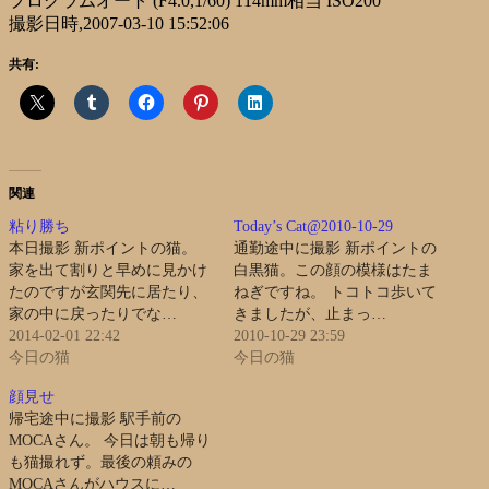
プログラムオート (F4.0,1/60) 114mm相当 ISO200
撮影日時,2007-03-10 15:52:06
共有:
関連
粘り勝ち
Today’s Cat@2010-10-29
本日撮影 新ポイントの猫。
通勤途中に撮影 新ポイントの
家を出て割りと早めに見かけ
白黒猫。この顔の模様はたま
たのですが玄関先に居たり、
ねぎですね。 トコトコ歩いて
家の中に戻ったりでな…
きましたが、止まっ…
2014-02-01 22:42
2010-10-29 23:59
今日の猫
今日の猫
顔見せ
帰宅途中に撮影 駅手前の
MOCAさん。 今日は朝も帰り
も猫撮れず。最後の頼みの
MOCAさんがハウスに…