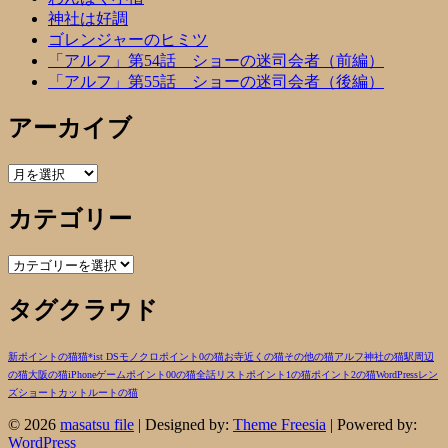
神社は好調
ゴレンジャーのヒミツ
「アルフ」第54話 ショーの迷司会者（前編）
「アルフ」第55話 ショーの迷司会者（後編）
アーカイブ
ア
ー
カテゴリー
カ
イ
ブ
カ
テ
タグクラウド
ゴ
リ
ー
新ポイントの猫
猫
*ist DS
モノクロ
ポイント0の猫
お寺近くの猫
その他の猫
アルフ
神社の猫
駅周辺
の猫
大阪の猫
iPhone
ゲーム
ポイント00の猫
全話リスト
ポイント1の猫
ポイント2の猫
WordPress
レン
ズ
ショートカットルートの猫
© 2026
masatsu file
| Designed by:
Theme Freesia
| Powered by:
WordPress