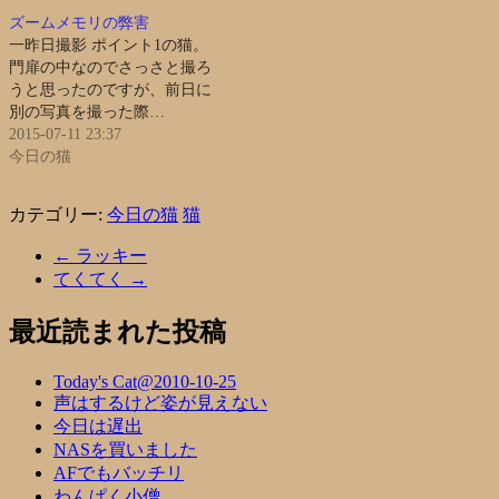
ズームメモリの弊害
一昨日撮影 ポイント1の猫。
門扉の中なのでさっさと撮ろ
うと思ったのですが、前日に
別の写真を撮った際…
2015-07-11 23:37
今日の猫
カテゴリー:
今日の猫
猫
←
ラッキー
てくてく
→
最近読まれた投稿
Today's Cat@2010-10-25
声はするけど姿が見えない
今日は遅出
NASを買いました
AFでもバッチリ
わんぱく小僧