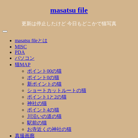
Skip
masatsu file
to
content
更新は停止したけど 今日もどこかで猫写真
masatsu fileとは
MISC
PDA
パソコン
猫MAP
ポイント00の猫
ポイント0の猫
新ポイントの猫
ショートカットルートの猫
ポイント1と2の猫
神社の猫
ポイント4の猫
川沿いの道の猫
駅前の猫
お寺近くの神社の猫
真撮画廊