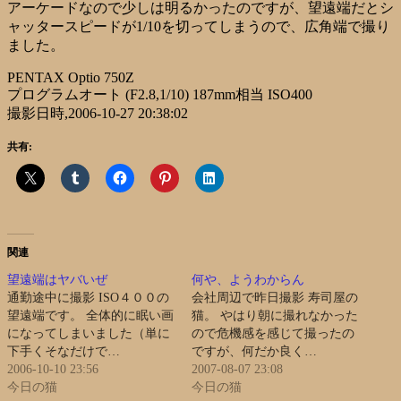
アーケードなので少しは明るかったのですが、望遠端だとシ
ャッタースピードが1/10を切ってしまうので、広角端で撮り
ました。
PENTAX Optio 750Z
プログラムオート (F2.8,1/10) 187mm相当 ISO400
撮影日時,2006-10-27 20:38:02
共有:
関連
望遠端はヤバいぜ
何や、ようわからん
通勤途中に撮影 ISO４００の
会社周辺で昨日撮影 寿司屋の
望遠端です。 全体的に眠い画
猫。 やはり朝に撮れなかった
になってしまいました（単に
ので危機感を感じて撮ったの
下手くそなだけで…
ですが、何だか良く…
2006-10-10 23:56
2007-08-07 23:08
今日の猫
今日の猫