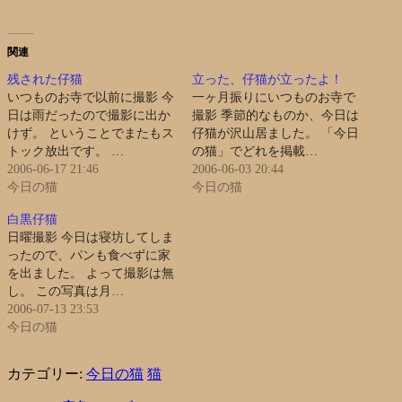
関連
残された仔猫
立った、仔猫が立ったよ！
いつものお寺で以前に撮影 今
一ヶ月振りにいつものお寺で
日は雨だったので撮影に出か
撮影 季節的なものか、今日は
けず。 ということでまたもス
仔猫が沢山居ました。 「今日
トック放出です。 …
の猫」でどれを掲載…
2006-06-17 21:46
2006-06-03 20:44
今日の猫
今日の猫
白黒仔猫
日曜撮影 今日は寝坊してしま
ったので、パンも食べずに家
を出ました。 よって撮影は無
し。 この写真は月…
2006-07-13 23:53
今日の猫
カテゴリー:
今日の猫
猫