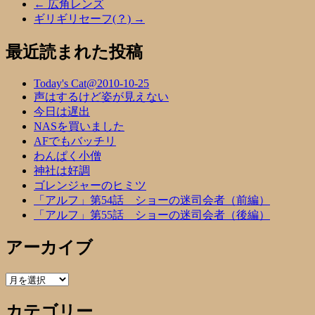
←
広角レンズ
ギリギリセーフ(？)
→
最近読まれた投稿
Today's Cat@2010-10-25
声はするけど姿が見えない
今日は遅出
NASを買いました
AFでもバッチリ
わんぱく小僧
神社は好調
ゴレンジャーのヒミツ
「アルフ」第54話 ショーの迷司会者（前編）
「アルフ」第55話 ショーの迷司会者（後編）
アーカイブ
ア
ー
カテゴリー
カ