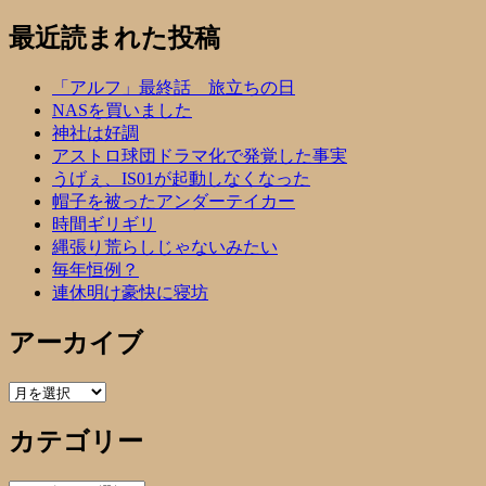
最近読まれた投稿
「アルフ」最終話 旅立ちの日
NASを買いました
神社は好調
アストロ球団ドラマ化で発覚した事実
うげぇ、IS01が起動しなくなった
帽子を被ったアンダーテイカー
時間ギリギリ
縄張り荒らしじゃないみたい
毎年恒例？
連休明け豪快に寝坊
アーカイブ
ア
ー
カテゴリー
カ
イ
ブ