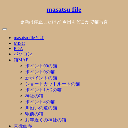
Skip
masatsu file
to
content
更新は停止したけど 今日もどこかで猫写真
masatsu fileとは
MISC
PDA
パソコン
猫MAP
ポイント00の猫
ポイント0の猫
新ポイントの猫
ショートカットルートの猫
ポイント1と2の猫
神社の猫
ポイント4の猫
川沿いの道の猫
駅前の猫
お寺近くの神社の猫
真撮画廊