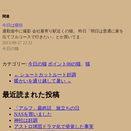
関連
今日は寝坊
通勤途中に撮影 会社最寄り駅近くの猫。 昨日「明日は普通に家を
出てフルコースで行きたい」とか買いてま…
2013-09-27 22:22
今日の猫
カテゴリー:
今日の猫
ポイント00の猫
、
猫
←
ショートカットルート好調
暖かいを通り越して暑い
→
最近読まれた投稿
「アルフ」最終話 旅立ちの日
NASを買いました
神社は好調
アストロ球団ドラマ化で発覚した事実