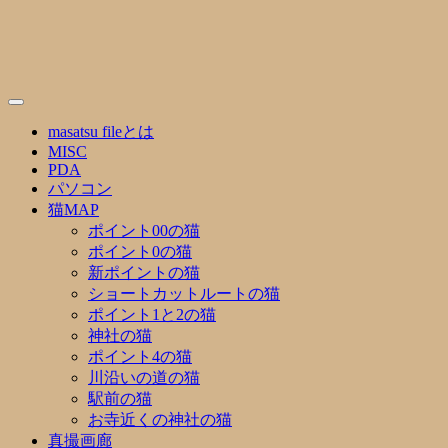
Skip
to
content
masatsu fileとは
MISC
PDA
パソコン
猫MAP
ポイント00の猫
ポイント0の猫
新ポイントの猫
ショートカットルートの猫
ポイント1と2の猫
神社の猫
ポイント4の猫
川沿いの道の猫
駅前の猫
お寺近くの神社の猫
真撮画廊