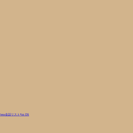
ress
全話リスト
*ist DS