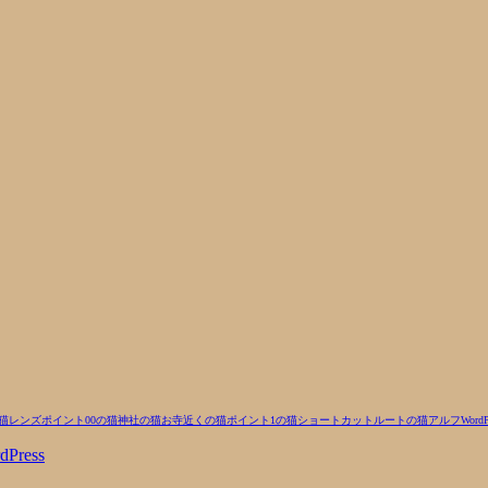
猫
レンズ
ポイント00の猫
神社の猫
お寺近くの猫
ポイント1の猫
ショートカットルートの猫
アルフ
WordP
dPress