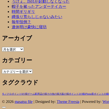
うげぇ、IS01が起動しなくなった
帽子を被ったアンダーテイカー
時間ギリギリ
縄張り荒らしじゃないみたい
毎年恒例？
連休明け豪快に寝坊
アーカイブ
ア
ー
カテゴリー
カ
イ
ブ
カ
テ
タグクラウド
ゴ
リ
ー
モノクロ
ポイント0の猫
ゲーム
駅周辺の猫
その他の猫
大阪の猫
ポイント2の猫
iPhone
新ポイントの猫
© 2026
masatsu file
| Designed by:
Theme Freesia
| Powered by:
Wor