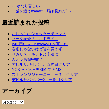
←
かなり苦しい
ニ猫を追うmasatsu一猫も撮れず
→
最近読まれた投稿
おしっこはシャッターチャンス
ブック紹介「エルドラド」
IS01用に32GB microSD を買った
春眠じゃないけど暁を覚えず
ペガサス・キッドよ永遠に
カメラも熱中症？
デビルサバイバー、五周目クリア
NOKIA E63 + 黒SIM で MMS
ストレンジジャーニー、三周目クリア
デビルサバイバー2、一周目クリア
アーカイブ
ア
ー