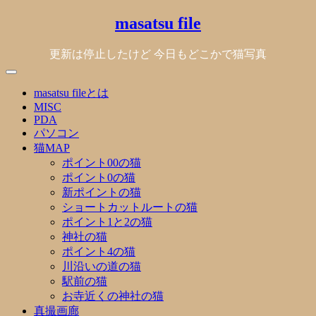
Skip
masatsu file
to
content
更新は停止したけど 今日もどこかで猫写真
masatsu fileとは
MISC
PDA
パソコン
猫MAP
ポイント00の猫
ポイント0の猫
新ポイントの猫
ショートカットルートの猫
ポイント1と2の猫
神社の猫
ポイント4の猫
川沿いの道の猫
駅前の猫
お寺近くの神社の猫
真撮画廊