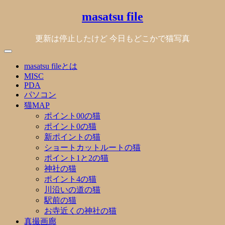
Skip
masatsu file
to
content
更新は停止したけど 今日もどこかで猫写真
masatsu fileとは
MISC
PDA
パソコン
猫MAP
ポイント00の猫
ポイント0の猫
新ポイントの猫
ショートカットルートの猫
ポイント1と2の猫
神社の猫
ポイント4の猫
川沿いの道の猫
駅前の猫
お寺近くの神社の猫
真撮画廊