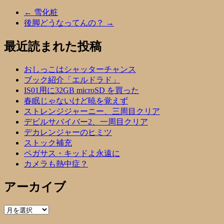
←
雪化粧
後脚どうなってんの？
→
最近読まれた投稿
おしっこはシャッターチャンス
ブック紹介「エルドラド」
IS01用に32GB microSD を買った
春眠じゃないけど暁を覚えず
ストレンジジャーニー、三周目クリア
デビルサバイバー2、一周目クリア
デカレンジャーのヒミツ
ストック補充
ペガサス・キッドよ永遠に
カメラも熱中症？
アーカイブ
ア
ー