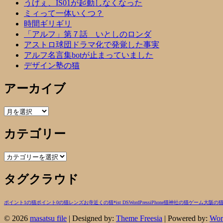
うげぇ、IS01が起動しなくなった
ミィって一体いくつ？
時間ギリギリ
「アルフ」第７話 いとしのロンダ
アストロ球団ドラマ化で発覚した事実
アルフ名言集botが止まっていました
デザイン塾の猫
アーカイブ
ア
ー
カテゴリー
カ
イ
ブ
カ
テ
タグクラウド
ゴ
リ
ー
ポイント1の猫
ポイント0の猫
レンズ
お寺近くの猫
*ist DS
WordPress
iPhone
猫
神社の猫
ゲーム
大阪の
© 2026
masatsu file
| Designed by:
Theme Freesia
| Powered by:
Wor