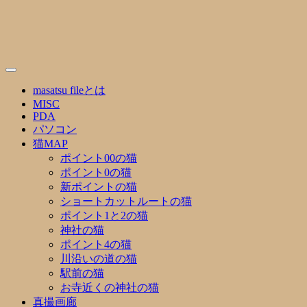
Skip
to
content
masatsu fileとは
MISC
PDA
パソコン
猫MAP
ポイント00の猫
ポイント0の猫
新ポイントの猫
ショートカットルートの猫
ポイント1と2の猫
神社の猫
ポイント4の猫
川沿いの道の猫
駅前の猫
お寺近くの神社の猫
真撮画廊