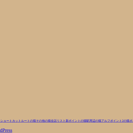
猫
ショートカットルートの猫
その他の猫
全話リスト
新ポイントの猫
駅周辺の猫
アルフ
ポイント2の猫
ポ
dPress