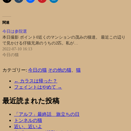
関連
今日は参院選
本日撮影 ポイント0近くのマンションの茂みの猫達。 最近この辺り
で見かける仔猫兄弟のうちの2匹。私が…
2022-07-10 16:13
今日の猫
カテゴリー:
今日の猫
その他の猫
、
猫
←
カラスは帰った？
フェイントはやめて
→
最近読まれた投稿
「アルフ」最終話 旅立ちの日
トンネルの猫
近い、近いよ