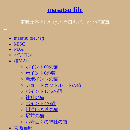
Skip
masatsu file
to
content
更新は停止したけど 今日もどこかで猫写真
masatsu fileとは
MISC
PDA
パソコン
猫MAP
ポイント00の猫
ポイント0の猫
新ポイントの猫
ショートカットルートの猫
ポイント1と2の猫
神社の猫
ポイント4の猫
川沿いの道の猫
駅前の猫
お寺近くの神社の猫
真撮画廊