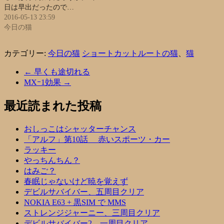
日は早出だったので…
2016-05-13 23:59
今日の猫
カテゴリー:
今日の猫
ショートカットルートの猫
、
猫
←
早くも途切れる
MXｰ1効果
→
最近読まれた投稿
おしっこはシャッターチャンス
「アルフ」第10話 赤いスポーツ・カー
ラッキー
やっちんちん？
はみご？
春眠じゃないけど暁を覚えず
デビルサバイバー、五周目クリア
NOKIA E63 + 黒SIM で MMS
ストレンジジャーニー、三周目クリア
デビルサバイバー2、一周目クリア