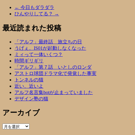
←
今日もダラダラ
ひんやりしてる？
→
最近読まれた投稿
「アルフ」最終話 旅立ちの日
うげぇ、IS01が起動しなくなった
ミィって一体いくつ？
時間ギリギリ
「アルフ」第７話 いとしのロンダ
アストロ球団ドラマ化で発覚した事実
トンネルの猫
近い、近いよ
アルフ名言集botが止まっていました
デザイン塾の猫
アーカイブ
ア
ー