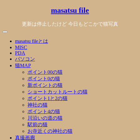
Skip
masatsu file
to
content
更新は停止したけど 今日もどこかで猫写真
masatsu fileとは
MISC
PDA
パソコン
猫MAP
ポイント00の猫
ポイント0の猫
新ポイントの猫
ショートカットルートの猫
ポイント1と2の猫
神社の猫
ポイント4の猫
川沿いの道の猫
駅前の猫
お寺近くの神社の猫
真撮画廊