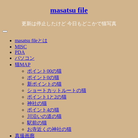
Skip
masatsu file
to
content
更新は停止したけど 今日もどこかで猫写真
masatsu fileとは
MISC
PDA
パソコン
猫MAP
ポイント00の猫
ポイント0の猫
新ポイントの猫
ショートカットルートの猫
ポイント1と2の猫
神社の猫
ポイント4の猫
川沿いの道の猫
駅前の猫
お寺近くの神社の猫
真撮画廊