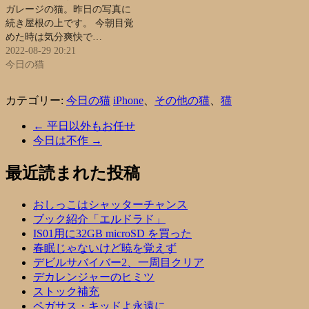
ガレージの猫。昨日の写真に
続き屋根の上です。 今朝目覚
めた時は気分爽快で…
2022-08-29 20:21
今日の猫
カテゴリー:
今日の猫
iPhone
、
その他の猫
、
猫
←
平日以外もお任せ
今日は不作
→
最近読まれた投稿
おしっこはシャッターチャンス
ブック紹介「エルドラド」
IS01用に32GB microSD を買った
春眠じゃないけど暁を覚えず
デビルサバイバー2、一周目クリア
デカレンジャーのヒミツ
ストック補充
ペガサス・キッドよ永遠に