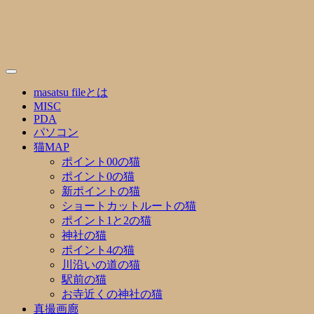
Skip
to
content
masatsu fileとは
MISC
PDA
パソコン
猫MAP
ポイント00の猫
ポイント0の猫
新ポイントの猫
ショートカットルートの猫
ポイント1と2の猫
神社の猫
ポイント4の猫
川沿いの道の猫
駅前の猫
お寺近くの神社の猫
真撮画廊