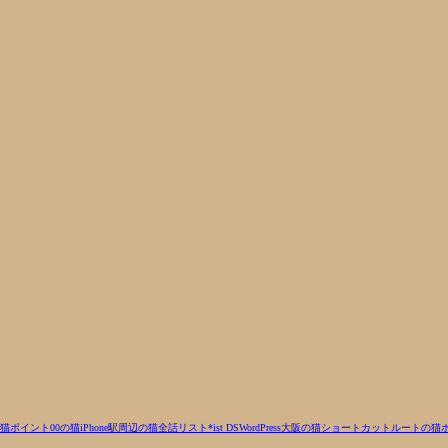
猫
ポイント00の猫
iPhone
駅周辺の猫
全話リスト
*ist DS
WordPress
大阪の猫
ショートカットルートの猫