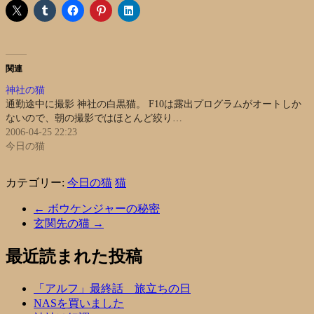
関連
神社の猫
通勤途中に撮影 神社の白黒猫。 F10は露出プログラムがオートしか
ないので、朝の撮影ではほとんど絞り…
2006-04-25 22:23
今日の猫
カテゴリー:
今日の猫
猫
←
ボウケンジャーの秘密
玄関先の猫
→
最近読まれた投稿
「アルフ」最終話 旅立ちの日
NASを買いました