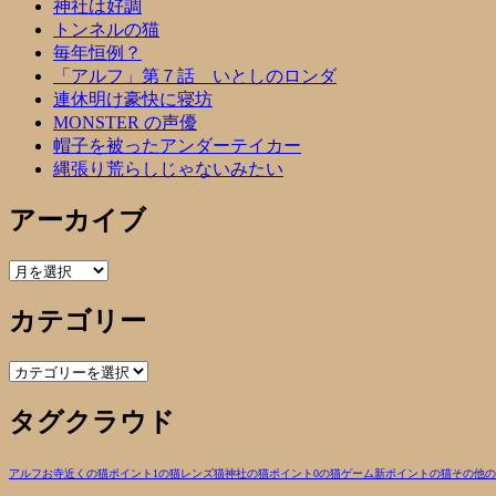
神社は好調
トンネルの猫
毎年恒例？
「アルフ」第７話 いとしのロンダ
連休明け豪快に寝坊
MONSTER の声優
帽子を被ったアンダーテイカー
縄張り荒らしじゃないみたい
アーカイブ
ア
ー
カテゴリー
カ
イ
ブ
カ
テ
タグクラウド
ゴ
リ
ー
アルフ
お寺近くの猫
ポイント1の猫
レンズ
猫
神社の猫
ポイント0の猫
ゲーム
新ポイントの猫
その他の