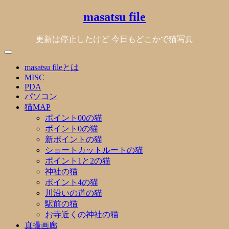
Skip
masatsu file
to
content
更新は停止したけど 今日もどこかで猫写真
masatsu fileとは
MISC
PDA
パソコン
猫MAP
ポイント00の猫
ポイント0の猫
新ポイントの猫
ショートカットルートの猫
ポイント1と2の猫
神社の猫
ポイント4の猫
川沿いの道の猫
駅前の猫
お寺近くの神社の猫
真撮画廊