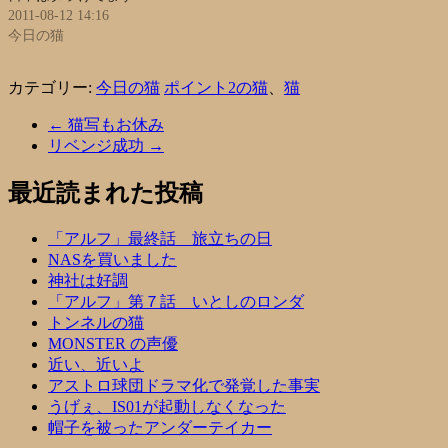
2011-08-12 14:16
今日の猫
カテゴリー:
今日の猫
ポイント2の猫
、
猫
←
猫写もお休み
リベンジ成功
→
最近読まれた投稿
「アルフ」最終話 旅立ちの日
NASを買いました
神社は好調
「アルフ」第７話 いとしのロンダ
トンネルの猫
MONSTER の声優
近い、近いよ
アストロ球団ドラマ化で発覚した事実
うげぇ、IS01が起動しなくなった
帽子を被ったアンダーテイカー