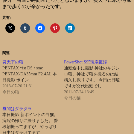
多分一番暑い時間帯だったと思いますが、炎天下に駅から家
まで歩くのが辛かったです。
共有:
関連
炎天下の猫
PowerShot S95現場復帰
PENTAX *ist DS / smc
通勤途中に撮影 神社のキジシ
PENTAX-DA35mm F2.4AL 本
ロ猫。神社で猫を撮るのは結
日撮影 ポイン…
構久し振りです。 今日は日曜
2013-07-20 21:31
ですが交代出勤でし…
今日の猫
2011-07-24 13:49
今日の猫
昼間はダラダラ
本日撮影 新ポイントの白猫。
病院の帰りに撮りました。 普
段朝撮ってますが、やっぱり
日中はダラけてます…