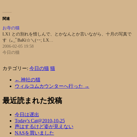
関連
お寺の猫
LX1 との別れを惜しんで、とかなんとか言いながら、十月の写真で
す（｡_ﾟBaKi☆＼(ｰｰ; LX…
2006-02-05 19:58
今日の猫
カテゴリー:
今日の猫
猫
←
神社の猫
ウィルコムカウンターへ行った
→
最近読まれた投稿
今日は遅出
Today's Cat@2010-10-25
声はするけど姿が見えない
NASを買いました