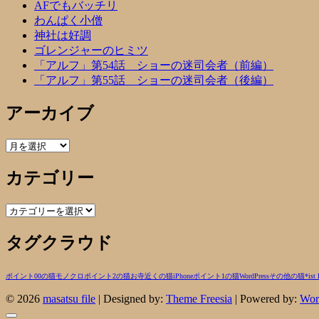
AFでもバッチリ
わんぱく小僧
神社は好調
ゴレンジャーのヒミツ
「アルフ」第54話 ショーの迷司会者（前編）
「アルフ」第55話 ショーの迷司会者（後編）
アーカイブ
ア
ー
カテゴリー
カ
イ
ブ
カ
テ
タグクラウド
ゴ
リ
ー
ポイント00の猫
モノクロ
ポイント2の猫
お寺近くの猫
iPhone
ポイント1の猫
WordPress
その他の猫
*ist
© 2026
masatsu file
| Designed by:
Theme Freesia
| Powered by:
Wor