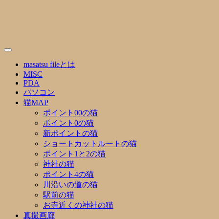
Skip
to
content
masatsu fileとは
MISC
PDA
パソコン
猫MAP
ポイント00の猫
ポイント0の猫
新ポイントの猫
ショートカットルートの猫
ポイント1と2の猫
神社の猫
ポイント4の猫
川沿いの道の猫
駅前の猫
お寺近くの神社の猫
真撮画廊