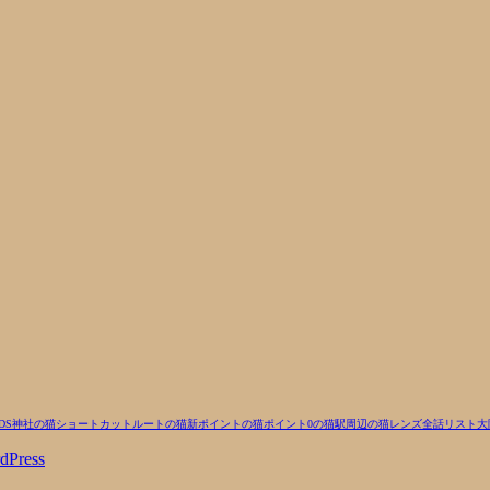
 DS
神社の猫
ショートカットルートの猫
新ポイントの猫
ポイント0の猫
駅周辺の猫
レンズ
全話リスト
大
dPress