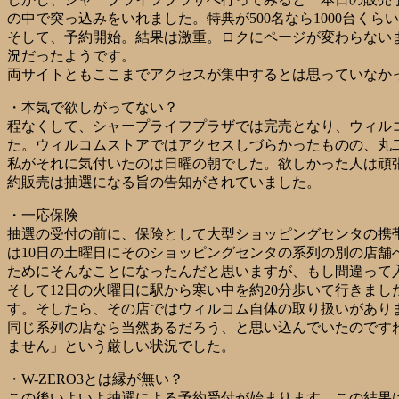
の中で突っ込みをいれました。特典が500名なら1000台く
そして、予約開始。結果は激重。ロクにページが変わらない
況だったようです。
両サイトともここまでアクセスが集中するとは思っていなか
・本気で欲しがってない？
程なくして、シャープライフプラザでは完売となり、ウィル
た。ウィルコムストアではアクセスしづらかったものの、丸
私がそれに気付いたのは日曜の朝でした。欲しかった人は頑
約販売は抽選になる旨の告知がされていました。
・一応保険
抽選の受付の前に、保険として大型ショッピングセンタの携
は10日の土曜日にそのショッピングセンタの系列の別の店
ためにそんなことになったんだと思いますが、もし間違って
そして12日の火曜日に駅から寒い中を約20分歩いて行きま
す。そしたら、その店ではウィルコム自体の取り扱いがありませ
同じ系列の店なら当然あるだろう、と思い込んでいたのです
ません」という厳しい状況でした。
・W-ZERO3とは縁が無い？
この後いよいよ抽選による予約受付が始まります。この結果は