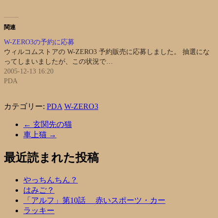
関連
W-ZERO3の予約に応募
ウィルコムストアの W-ZERO3 予約販売に応募しました。 抽選にな
ってしまいましたが、この状況で…
2005-12-13 16:20
PDA
カテゴリー:
PDA
W-ZERO3
←
玄関先の猫
車上猫
→
最近読まれた投稿
やっちんちん？
はみご？
「アルフ」第10話 赤いスポーツ・カー
ラッキー