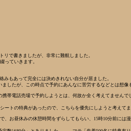
ントリで書きましたが、非常に難航しました。
を綴っていきます。
等の絡みもあって完全には決めきれない自分が居ました。
いましたが、この時点で予約にあんなに苦労するなどとは想像
の携帯電話売場で予約しようとは、何故か全く考えてませんで
護シートの特典があったので、こちらを優先にしようと考えて
んで、お昼休みの休憩時間をずらしてもらい、15時10分前に
定数は80台」とありました。……マテ「先着500名に特典有