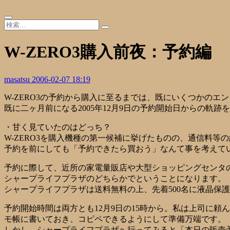
W-ZERO3購入前夜：予約編
masatsu
2006-02-07 18:19
W-ZERO3の予約から購入に至るまでは、既にいくつかのエ
既に二ヶ月前になる2005年12月9日の予約開始日からの軌跡
・甘く見ていたのはどっち？
W-ZERO3を購入機種の第一候補に挙げたものの、通信料
予約を前にしても「予約できたら買おう」なんて事を考えて
予約に際して、近所の家電量販店や大型ショッピングセンタ
シャープライフプラザのどちらかでということになります。
シャープライフプラザは送料無料の上、先着500名に液晶保
予約開始時間は両方とも12月9日の15時から。私は上司に頼
モ帳に書いておき、コピペできるようにして準備万端です。
しかし、シャープライフプラザへ行ってみると「本日の販売予