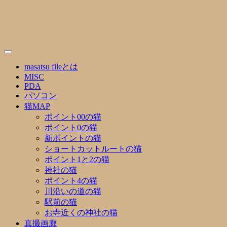
Skip
to
content
masatsu fileとは
MISC
PDA
パソコン
猫MAP
ポイント00の猫
ポイント0の猫
新ポイントの猫
ショートカットルートの猫
ポイント1と2の猫
神社の猫
ポイント4の猫
川沿いの道の猫
駅前の猫
お寺近くの神社の猫
真撮画廊