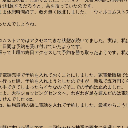
らいは用意するだろうと、高を括っていたのです。
まま休憩時間終了。敢え無く敗北しました。「ウィルコムスト
ったんでしょうね。
コムストアではアクセスできな状態が続いてました。実は、私
二日間は予約を受け付けていたようです。
張って土曜の終日アクセスして予約を勝ち取ったようです。私
帯電話売場で予約を入れておくことにしました。家電量販店で
舗へ行った際、予約を入れようとしたのですが「新規で五万円く
入手できてしまったらイヤなのでそこでの予約は止めました。
したよ。大型ショッピングセンタへ。わざわざ足を運んだのは
んでした orz。
ね。結局最初の店に電話を入れて予約しました。最初からこう
既に書いた通りです。二回行われた抽選の両方に落選してしまい