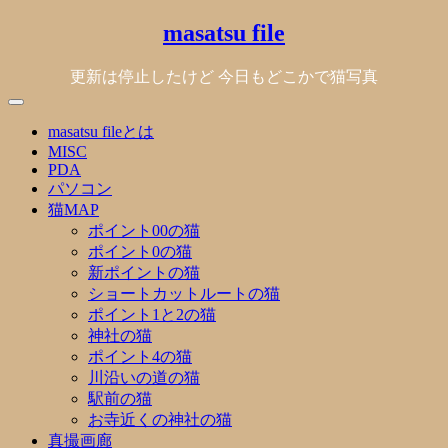
Skip
masatsu file
to
content
更新は停止したけど 今日もどこかで猫写真
masatsu fileとは
MISC
PDA
パソコン
猫MAP
ポイント00の猫
ポイント0の猫
新ポイントの猫
ショートカットルートの猫
ポイント1と2の猫
神社の猫
ポイント4の猫
川沿いの道の猫
駅前の猫
お寺近くの神社の猫
真撮画廊