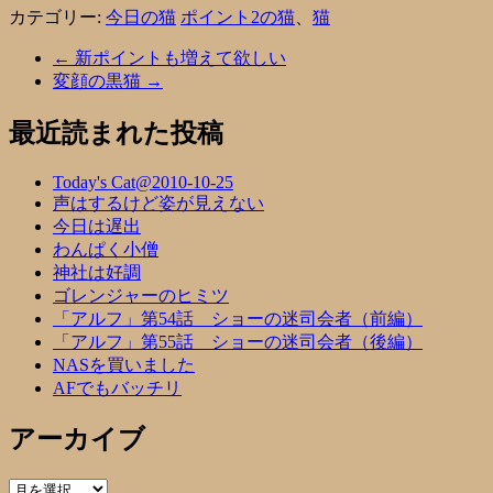
カテゴリー:
今日の猫
ポイント2の猫
、
猫
←
新ポイントも増えて欲しい
変顔の黒猫
→
最近読まれた投稿
Today's Cat@2010-10-25
声はするけど姿が見えない
今日は遅出
わんぱく小僧
神社は好調
ゴレンジャーのヒミツ
「アルフ」第54話 ショーの迷司会者（前編）
「アルフ」第55話 ショーの迷司会者（後編）
NASを買いました
AFでもバッチリ
アーカイブ
ア