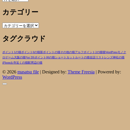
ー
カテゴリー
カ
イ
ブ
カ
テ
タグクラウド
ゴ
リ
ー
ポイント1の猫
ポイント0の猫
新ポイントの猫
その他の猫
アルフ
ポイント2の猫
猫
WordPress
モノク
ロ
ゲーム
大阪の猫
*ist DS
ポイント00の猫
ショートカットルートの猫
全話リスト
レンズ
神社の猫
iPhone
お寺近くの猫
駅周辺の猫
© 2026
masatsu file
| Designed by:
Theme Freesia
| Powered by:
WordPress