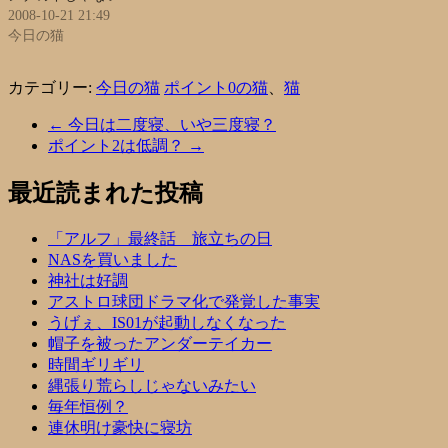
2008-10-21 21:49
今日の猫
カテゴリー:
今日の猫
ポイント0の猫
、
猫
←
今日は二度寝、いや三度寝？
ポイント2は低調？
→
最近読まれた投稿
「アルフ」最終話 旅立ちの日
NASを買いました
神社は好調
アストロ球団ドラマ化で発覚した事実
うげぇ、IS01が起動しなくなった
帽子を被ったアンダーテイカー
時間ギリギリ
縄張り荒らしじゃないみたい
毎年恒例？
連休明け豪快に寝坊