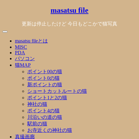
Skip
masatsu file
to
content
更新は停止したけど 今日もどこかで猫写真
masatsu fileとは
MISC
PDA
パソコン
猫MAP
ポイント00の猫
ポイント0の猫
新ポイントの猫
ショートカットルートの猫
ポイント1と2の猫
神社の猫
ポイント4の猫
川沿いの道の猫
駅前の猫
お寺近くの神社の猫
真撮画廊