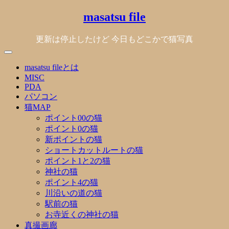
Skip
masatsu file
to
content
更新は停止したけど 今日もどこかで猫写真
masatsu fileとは
MISC
PDA
パソコン
猫MAP
ポイント00の猫
ポイント0の猫
新ポイントの猫
ショートカットルートの猫
ポイント1と2の猫
神社の猫
ポイント4の猫
川沿いの道の猫
駅前の猫
お寺近くの神社の猫
真撮画廊