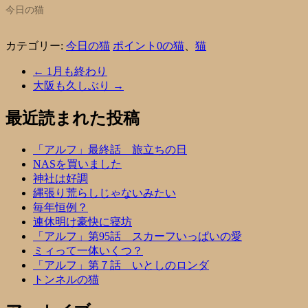
今日の猫
カテゴリー:
今日の猫
ポイント0の猫
、
猫
←
1月も終わり
大阪も久しぶり
→
最近読まれた投稿
「アルフ」最終話 旅立ちの日
NASを買いました
神社は好調
縄張り荒らしじゃないみたい
毎年恒例？
連休明け豪快に寝坊
「アルフ」第95話 スカーフいっぱいの愛
ミィって一体いくつ？
「アルフ」第７話 いとしのロンダ
トンネルの猫