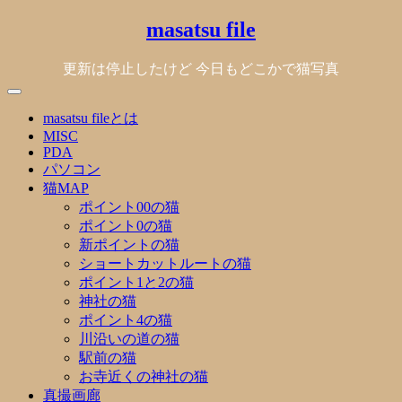
Skip
masatsu file
to
content
更新は停止したけど 今日もどこかで猫写真
masatsu fileとは
MISC
PDA
パソコン
猫MAP
ポイント00の猫
ポイント0の猫
新ポイントの猫
ショートカットルートの猫
ポイント1と2の猫
神社の猫
ポイント4の猫
川沿いの道の猫
駅前の猫
お寺近くの神社の猫
真撮画廊