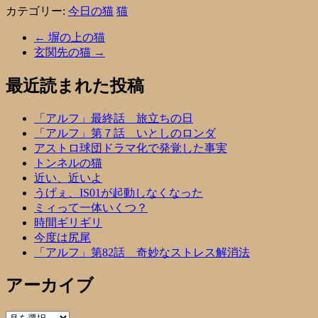
カテゴリー:
今日の猫
猫
←
塀の上の猫
玄関先の猫
→
最近読まれた投稿
「アルフ」最終話 旅立ちの日
「アルフ」第７話 いとしのロンダ
アストロ球団ドラマ化で発覚した事実
トンネルの猫
近い、近いよ
うげぇ、IS01が起動しなくなった
ミィって一体いくつ？
時間ギリギリ
今度は尻尾
「アルフ」第82話 奇妙なストレス解消法
アーカイブ
ア