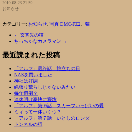
2010-08-23 21:59
お知らせ
カテゴリー:
お知らせ
,
写真
DMC-FZ2
、
猫
←
玄関先の猫
ちっちゃなカメラマン
→
最近読まれた投稿
「アルフ」最終話 旅立ちの日
NASを買いました
神社は好調
縄張り荒らしじゃないみたい
毎年恒例？
連休明け豪快に寝坊
「アルフ」第95話 スカーフいっぱいの愛
ミィって一体いくつ？
「アルフ」第７話 いとしのロンダ
トンネルの猫