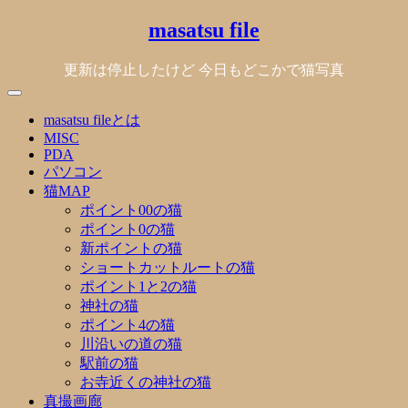
Skip
masatsu file
to
content
更新は停止したけど 今日もどこかで猫写真
masatsu fileとは
MISC
PDA
パソコン
猫MAP
ポイント00の猫
ポイント0の猫
新ポイントの猫
ショートカットルートの猫
ポイント1と2の猫
神社の猫
ポイント4の猫
川沿いの道の猫
駅前の猫
お寺近くの神社の猫
真撮画廊