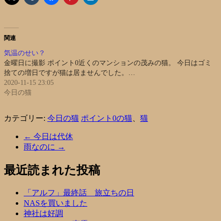
関連
気温のせい？
金曜日に撮影 ポイント0近くのマンションの茂みの猫。 今日はゴミ
捨ての増日ですが猫は居ませんでした。…
2020-11-15 23:05
今日の猫
カテゴリー:
今日の猫
ポイント0の猫
、
猫
←
今日は代休
雨なのに
→
最近読まれた投稿
「アルフ」最終話 旅立ちの日
NASを買いました
神社は好調