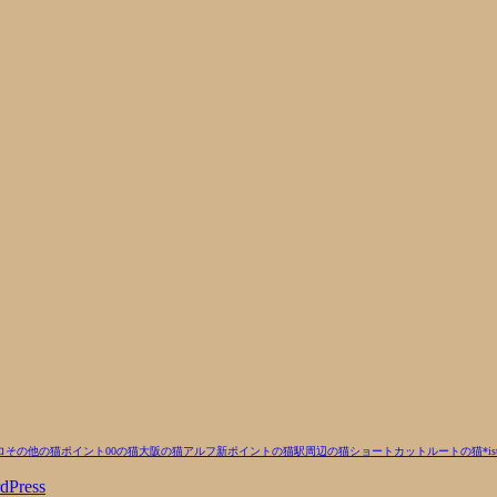
ロ
その他の猫
ポイント00の猫
大阪の猫
アルフ
新ポイントの猫
駅周辺の猫
ショートカットルートの猫
*i
dPress