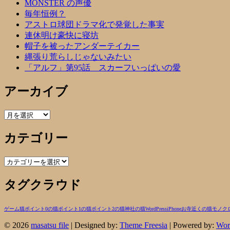
MONSTER の声優
毎年恒例？
アストロ球団ドラマ化で発覚した事実
連休明け豪快に寝坊
帽子を被ったアンダーテイカー
縄張り荒らしじゃないみたい
「アルフ」第95話 スカーフいっぱいの愛
アーカイブ
ア
ー
カテゴリー
カ
イ
ブ
カ
テ
タグクラウド
ゴ
リ
ー
ゲーム
猫
ポイント0の猫
ポイント1の猫
ポイント2の猫
神社の猫
WordPress
iPhone
お寺近くの猫
モノク
© 2026
masatsu file
| Designed by:
Theme Freesia
| Powered by:
Wor