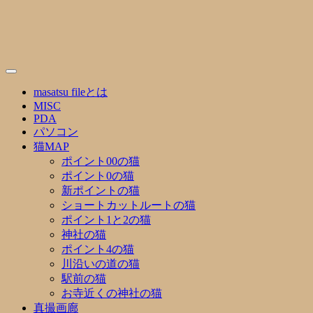
Skip
to
content
masatsu fileとは
MISC
PDA
パソコン
猫MAP
ポイント00の猫
ポイント0の猫
新ポイントの猫
ショートカットルートの猫
ポイント1と2の猫
神社の猫
ポイント4の猫
川沿いの道の猫
駅前の猫
お寺近くの神社の猫
真撮画廊