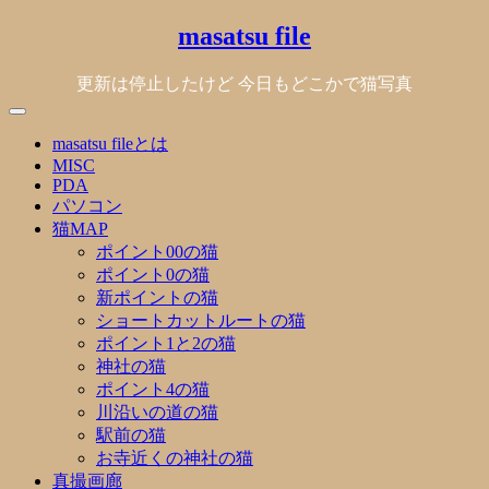
Skip
masatsu file
to
content
更新は停止したけど 今日もどこかで猫写真
masatsu fileとは
MISC
PDA
パソコン
猫MAP
ポイント00の猫
ポイント0の猫
新ポイントの猫
ショートカットルートの猫
ポイント1と2の猫
神社の猫
ポイント4の猫
川沿いの道の猫
駅前の猫
お寺近くの神社の猫
真撮画廊