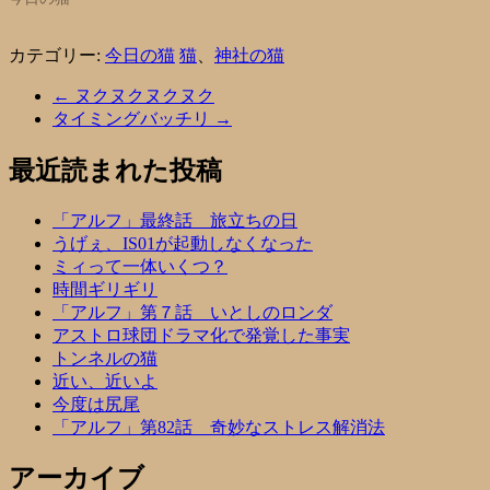
カテゴリー:
今日の猫
猫
、
神社の猫
←
ヌクヌクヌクヌク
タイミングバッチリ
→
最近読まれた投稿
「アルフ」最終話 旅立ちの日
うげぇ、IS01が起動しなくなった
ミィって一体いくつ？
時間ギリギリ
「アルフ」第７話 いとしのロンダ
アストロ球団ドラマ化で発覚した事実
トンネルの猫
近い、近いよ
今度は尻尾
「アルフ」第82話 奇妙なストレス解消法
アーカイブ