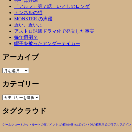
神社は好調
「アルフ」第７話 いとしのロンダ
トンネルの猫
MONSTER の声優
近い、近いよ
アストロ球団ドラマ化で発覚した事実
毎年恒例？
帽子を被ったアンダーテイカー
アーカイブ
ア
ー
カテゴリー
カ
イ
ブ
カ
テ
タグクラウド
ゴ
リ
ー
ゲーム
ショートカットルートの猫
ポイント1の猫
WordPress
ポイント00の猫
駅周辺の猫
アルフ
ポイン