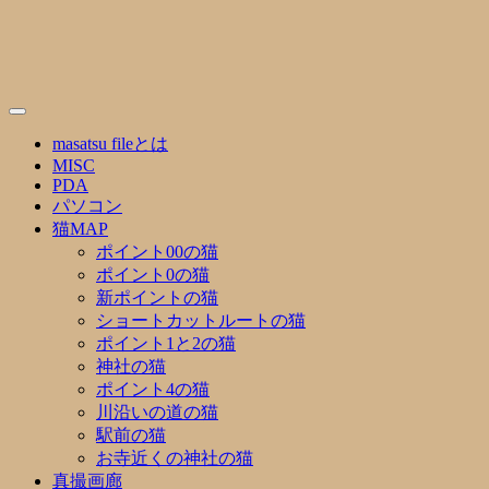
Skip
to
content
masatsu fileとは
MISC
PDA
パソコン
猫MAP
ポイント00の猫
ポイント0の猫
新ポイントの猫
ショートカットルートの猫
ポイント1と2の猫
神社の猫
ポイント4の猫
川沿いの道の猫
駅前の猫
お寺近くの神社の猫
真撮画廊