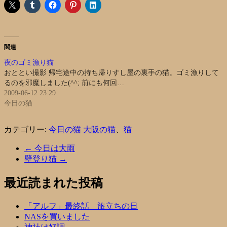
関連
夜のゴミ漁り猫
おととい撮影 帰宅途中の持ち帰りすし屋の裏手の猫。ゴミ漁りして
るのを邪魔しました(^^; 前にも何回…
2009-06-12 23:29
今日の猫
カテゴリー:
今日の猫
大阪の猫
、
猫
←
今日は大雨
壁登り猫
→
最近読まれた投稿
「アルフ」最終話 旅立ちの日
NASを買いました