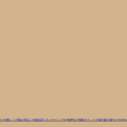
ト2の猫
レンズ
猫
お寺近くの猫
全話リスト
ポイント0の猫
神社の猫
新ポイントの猫
大阪の猫
*ist DS
iPho