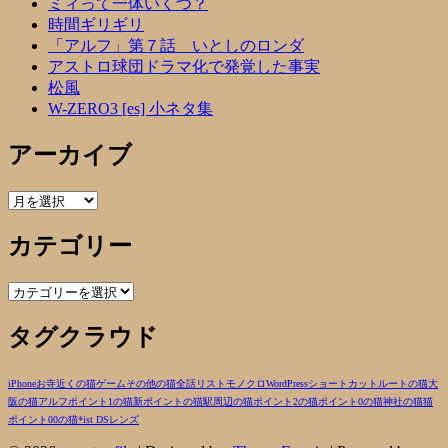
ミィって一体いくつ？
時間ギリギリ
「アルフ」第７話 いとしのロンダ
アストロ球団ドラマ化で発覚した事実
松風
W-ZERO3 [es] 小ネタ集
アーカイブ
ア
ー
カテゴリー
カ
イ
ブ
カ
テ
タグクラウド
ゴ
リ
ー
iPhone
お寺近くの猫
ゲーム
その他の猫
全話リスト
モノクロ
WordPress
ショートカットルートの猫
大
阪の猫
アルフ
ポイント1の猫
新ポイントの猫
駅周辺の猫
ポイント2の猫
ポイント0の猫
神社の猫
猫
ポイント00の猫
*ist DS
レンズ