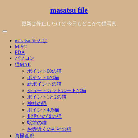
Skip
masatsu file
to
content
更新は停止したけど 今日もどこかで猫写真
masatsu fileとは
MISC
PDA
パソコン
猫MAP
ポイント00の猫
ポイント0の猫
新ポイントの猫
ショートカットルートの猫
ポイント1と2の猫
神社の猫
ポイント4の猫
川沿いの道の猫
駅前の猫
お寺近くの神社の猫
真撮画廊