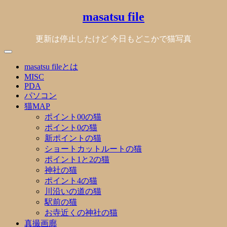
Skip
masatsu file
to
content
更新は停止したけど 今日もどこかで猫写真
masatsu fileとは
MISC
PDA
パソコン
猫MAP
ポイント00の猫
ポイント0の猫
新ポイントの猫
ショートカットルートの猫
ポイント1と2の猫
神社の猫
ポイント4の猫
川沿いの道の猫
駅前の猫
お寺近くの神社の猫
真撮画廊