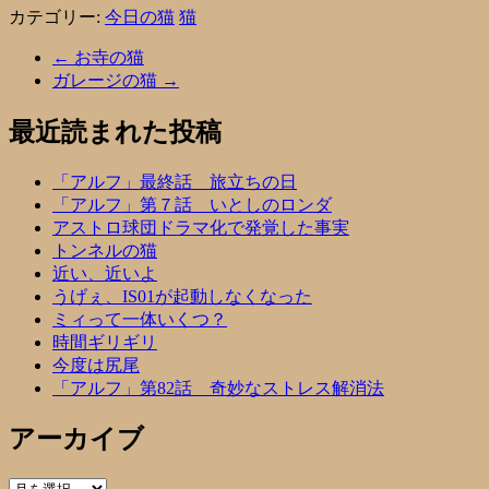
カテゴリー:
今日の猫
猫
←
お寺の猫
ガレージの猫
→
最近読まれた投稿
「アルフ」最終話 旅立ちの日
「アルフ」第７話 いとしのロンダ
アストロ球団ドラマ化で発覚した事実
トンネルの猫
近い、近いよ
うげぇ、IS01が起動しなくなった
ミィって一体いくつ？
時間ギリギリ
今度は尻尾
「アルフ」第82話 奇妙なストレス解消法
アーカイブ
ア