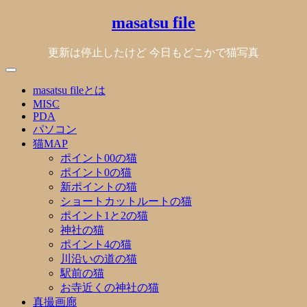
Skip
masatsu file
to
content
更新は停止したけど 今日もどこかで猫写真
masatsu fileとは
MISC
PDA
パソコン
猫MAP
ポイント00の猫
ポイント0の猫
新ポイントの猫
ショートカットルートの猫
ポイント1と2の猫
神社の猫
ポイント4の猫
川沿いの道の猫
駅前の猫
お寺近くの神社の猫
真撮画廊