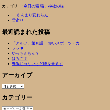
カテゴリー:
今日の猫
猫
、
神社の猫
←
あんまり変わらん
雪宿り
→
最近読まれた投稿
「アルフ」第10話 赤いスポーツ・カー
ラッキー
やっちんちん？
はみご？
春眠じゃないけど暁を覚えず
アーカイブ
ア
ー
カテゴリー
カ
イ
ブ
カ