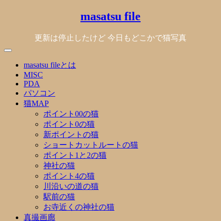
Skip
masatsu file
to
content
更新は停止したけど 今日もどこかで猫写真
masatsu fileとは
MISC
PDA
パソコン
猫MAP
ポイント00の猫
ポイント0の猫
新ポイントの猫
ショートカットルートの猫
ポイント1と2の猫
神社の猫
ポイント4の猫
川沿いの道の猫
駅前の猫
お寺近くの神社の猫
真撮画廊