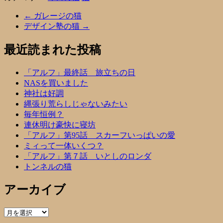
←
ガレージの猫
デザイン塾の猫
→
最近読まれた投稿
「アルフ」最終話 旅立ちの日
NASを買いました
神社は好調
縄張り荒らしじゃないみたい
毎年恒例？
連休明け豪快に寝坊
「アルフ」第95話 スカーフいっぱいの愛
ミィって一体いくつ？
「アルフ」第７話 いとしのロンダ
トンネルの猫
アーカイブ
ア
ー