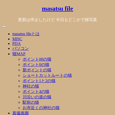
Skip
masatsu file
to
content
更新は停止したけど 今日もどこかで猫写真
masatsu fileとは
MISC
PDA
パソコン
猫MAP
ポイント00の猫
ポイント0の猫
新ポイントの猫
ショートカットルートの猫
ポイント1と2の猫
神社の猫
ポイント4の猫
川沿いの道の猫
駅前の猫
お寺近くの神社の猫
真撮画廊