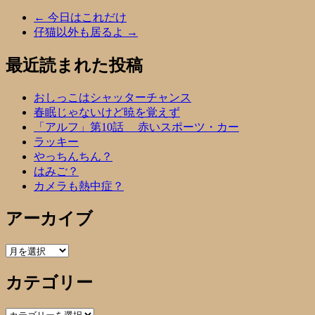
←
今日はこれだけ
仔猫以外も居るよ
→
最近読まれた投稿
おしっこはシャッターチャンス
春眠じゃないけど暁を覚えず
「アルフ」第10話 赤いスポーツ・カー
ラッキー
やっちんちん？
はみご？
カメラも熱中症？
アーカイブ
ア
ー
カテゴリー
カ
イ
ブ
カ